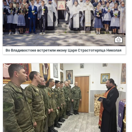
Во Владивостоке встретили икону Царя Страстотерпца Николая