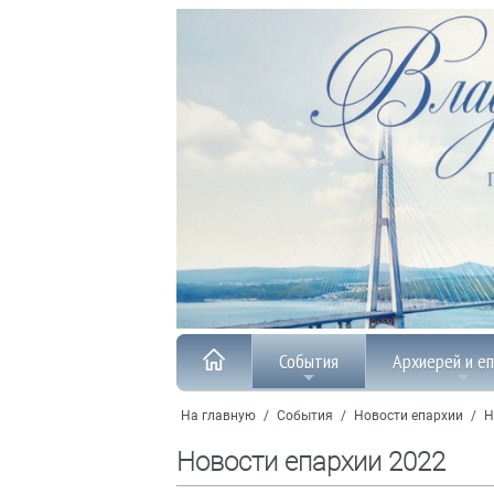
События
Архиерей и е
На главную
/
События
/
Новости епархии
/
Н
Новости епархии 2022