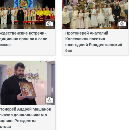
ждественские встречи»
Протоиерей Анатолий
диционно прошли в селе
Колесников посетил
сское
ежегодный Рождественский
бал
тоиерей Андрей Машанов
сказал дошкольникам о
зднике Рождества
стова