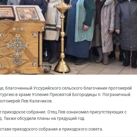
це, благочинный Уссурийского сельского благочиния протоиерей
тургию в храме Успения Пресвятой Богородицы п. Пограничный.
ротоиерей Лев Калачиков.
е приходское собрание. Отец Лев ознакомил присутствующих с
д. Также обсудили планы на грядущий год.
таве приходского собрания и приходского совета.