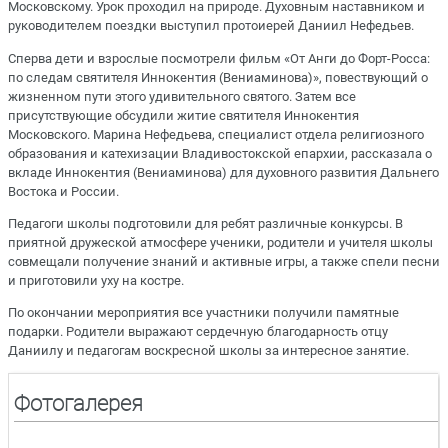
Московскому. Урок проходил на природе. Духовным наставником и
руководителем поездки выступил протоиерей Даниил Нефедьев.
Сперва дети и взрослые посмотрели фильм «От Анги до Форт-Росса:
по следам святителя Иннокентия (Вениаминова)», повествующий о
жизненном пути этого удивительного святого. Затем все
присутствующие обсудили житие святителя Иннокентия
Московского. Марина Нефедьева, специалист отдела религиозного
образования и катехизации Владивостокской епархии, рассказала о
вкладе Иннокентия (Вениаминова) для духовного развития Дальнего
Востока и России.
Педагоги школы подготовили для ребят различные конкурсы. В
приятной дружеской атмосфере ученики, родители и учителя школы
совмещали получение знаний и активные игры, а также спели песни
и приготовили уху на костре.
По окончании мероприятия все участники получили памятные
подарки. Родители выражают сердечную благодарность отцу
Даниилу и педагогам воскресной школы за интересное занятие.
Фотогалерея