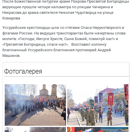
После Божественной литургии храме Покрова Пресвятой Богородицы
верующие прошли четыре километра по улицам Чичерина и
Некрасова до храма святителя Николая Чудотворца на улице
Комарова.
Уссурийские крестоходцы шли со стягами Спаса Нерукотворного и
флагами России. На ведущих транспарантах были начертаны слова
молитв: «Господи, Иисусе Христе, Сыне Божий, помилуй нас!» и
«Пресвятая Богородица, спаси нас!». Возглавил колонну
благочинный Уссурийского благочиния протоиерей Андрей
Машанов.
Фотогалерея