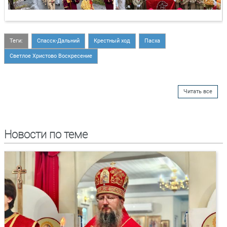
Теги:
Спасск-Дальний
Крестный ход
Пасха
Светлое Христово Воскресение
Читать все
Новости по теме