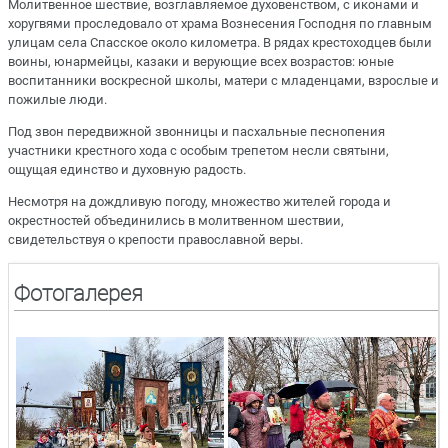
Молитвенное шествие, возглавляемое духовенством, с иконами и
хоругвями проследовало от храма Вознесения Господня по главным
улицам села Спасское около километра. В рядах крестоходцев были
воины, юнармейцы, казаки и верующие всех возрастов: юные
воспитанники воскресной школы, матери с младенцами, взрослые и
пожилые люди.
Под звон передвижной звонницы и пасхальные песнопения
участники крестного хода с особым трепетом несли святыни,
ощущая единство и духовную радость.
Несмотря на дождливую погоду, множество жителей города и
окрестностей объединились в молитвенном шествии,
свидетельствуя о крепости православной веры.
Фотогалерея