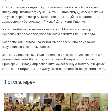
Его Высокопреосвященству сослужили: ключарь собора иерей
Владимир Плотников; игумен Антоний (Каменчук); иерей Максим
Точуков; иерей Виктор Архипов; ответственный за организацию
архиерейских богослужений иерей Дионисий Ищенко.
Богослужебные песнопения исполнил Митрополичий хор
Покровского собора под управлением регента Елены Левада.
После чтения Святого Евангелия было совершено помазание
верующих освященным елеем.
Завтра, 27 ноября 2022 года, в Неделю 24-ю по Пятидесятнице и день
памяти Апостола Филиппа, митрополит Владивостокский и
Приморский Владимир совершит Божественную литургию в храме
святителя Спиридона Тримифунтского. Начало богослужения в 9:00.
Фотогалерея