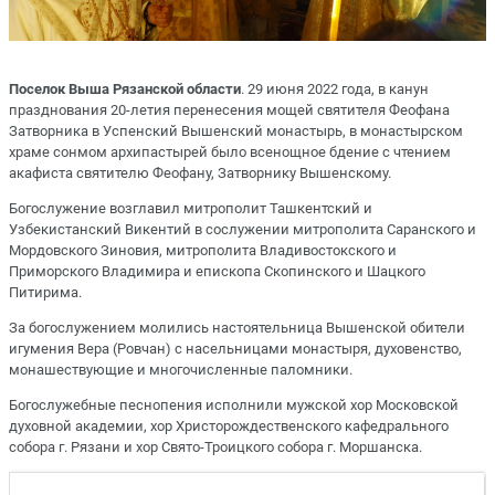
Поселок Выша Рязанской области
. 29 июня 2022 года, в канун
празднования 20-летия перенесения мощей святителя Феофана
Затворника в Успенский Вышенский монастырь, в монастырском
храме сонмом архипастырей было всенощное бдение с чтением
акафиста святителю Феофану, Затворнику Вышенскому.
Богослужение возглавил митрополит Ташкентский и
Узбекистанский Викентий в сослужении митрополита Саранского и
Мордовского Зиновия, митрополита Владивостокского и
Приморского Владимира и епископа Скопинского и Шацкого
Питирима.
За богослужением молились настоятельница Вышенской обители
игумения Вера (Ровчан) с насельницами монастыря, духовенство,
монашествующие и многочисленные паломники.
Богослужебные песнопения исполнили мужской хор Московской
духовной академии, хор Христорождественского кафедрального
собора г. Рязани и хор Свято-Троицкого собора г. Моршанска.