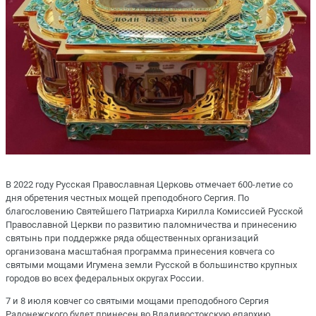
В 2022 году Русская Православная Церковь отмечает 600-летие со
дня обретения честных мощей преподобного Сергия. По
благословению Святейшего Патриарха Кирилла Комиссией Русской
Православной Церкви по развитию паломничества и принесению
святынь при поддержке ряда общественных организаций
организована масштабная программа принесения ковчега со
святыми мощами Игумена земли Русской в большинство крупных
городов во всех федеральных округах России.
7 и 8 июля ковчег со святыми мощами преподобного Сергия
Радонежского будет принесен во Владивостокскую епархию.