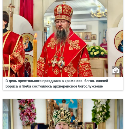
В день престольного праздника в храме свв. блгвв. князей
Бориса и Глеба состоялось архиерейское богослужение