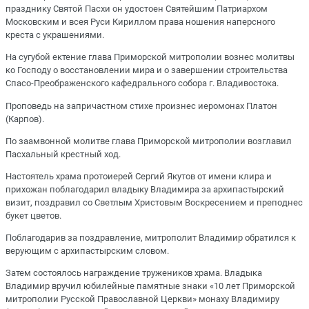
празднику Святой Пасхи он удостоен Святейшим Патриархом
Московским и всея Руси Кириллом права ношения наперсного
креста с украшениями.
На сугубой ектение глава Приморской митрополии вознес молитвы
ко Господу о восстановлении мира и о завершении строительства
Спасо-Преображенского кафедрального собора г. Владивостока.
Проповедь на запричастном стихе произнес иеромонах Платон
(Карпов).
По заамвонной молитве глава Приморской митрополии возглавил
Пасхальный крестный ход.
Настоятель храма протоиерей Сергий Якутов от имени клира и
прихожан поблагодарил владыку Владимира за архипастырский
визит, поздравил со Светлым Христовым Воскресением и преподнес
букет цветов.
Поблагодарив за поздравление, митрополит Владимир обратился к
верующим с архипастырским словом.
Затем состоялось награждение тружеников храма. Владыка
Владимир вручил юбилейные памятные знаки «10 лет Приморской
митрополии Русской Православной Церкви» монаху Владимиру