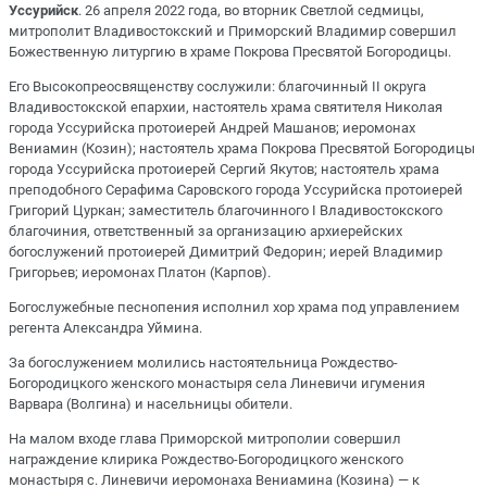
Уссурийск
. 26 апреля 2022 года, во вторник Светлой седмицы,
митрополит Владивостокский и Приморский Владимир совершил
Божественную литургию в храме Покрова Пресвятой Богородицы.
Его Высокопреосвященству сослужили: благочинный II округа
Владивостокской епархии, настоятель храма святителя Николая
города Уссурийска протоиерей Андрей Машанов; иеромонах
Вениамин (Козин); настоятель храма Покрова Пресвятой Богородицы
города Уссурийска протоиерей Сергий Якутов; настоятель храма
преподобного Серафима Саровского города Уссурийска протоиерей
Григорий Цуркан; заместитель благочинного I Владивостокского
благочиния, ответственный за организацию архиерейских
богослужений протоиерей Димитрий Федорин; иерей Владимир
Григорьев; иеромонах Платон (Карпов).
Богослужебные песнопения исполнил хор храма под управлением
регента Александра Уймина.
За богослужением молились настоятельница Рождество-
Богородицкого женского монастыря села Линевичи игумения
Варвара (Волгина) и насельницы обители.
На малом входе глава Приморской митрополии совершил
награждение клирика Рождество-Богородицкого женского
монастыря с. Линевичи иеромонаха Вениамина (Козина) — к