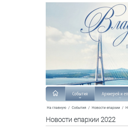
События
Архиерей и е
На главную
/
События
/
Новости епархии
/
Н
Новости епархии 2022