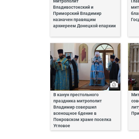
Митрополит
Гла
Владивостокский и
мит
Приморский Владимир
бла
назначен правящим
Гос
архиереем Донецкой епархии
В канун престольного
Мит
праздника митрополит
сов
Владимир совершил
лит
всенощное бдение в
Пр
Покровском храме поселка
Угловое