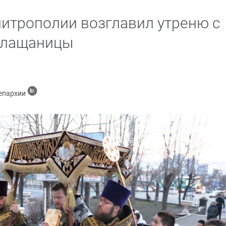
итрополии возглавил утреню с
Плащаницы
 епархии