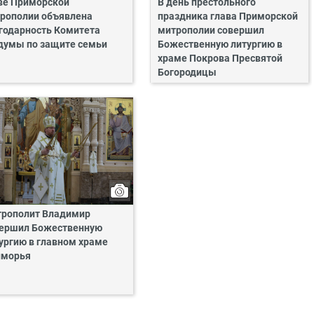
ве Приморской
В день престольного
рополии объявлена
праздника глава Приморской
годарность Комитета
митрополии совершил
думы по защите семьи
Божественную литургию в
храме Покрова Пресвятой
Богородицы
рополит Владимир
ершил Божественную
ургию в главном храме
иморья