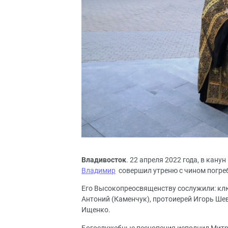
Владивосток
. 22 апреля 2022 года, в кану
Владимир
совершил утреню с чином погре
Его Высокопреосвященству сослужили: кл
Антоний (Каменчук), протоиерей Игорь Шев
Ищенко.