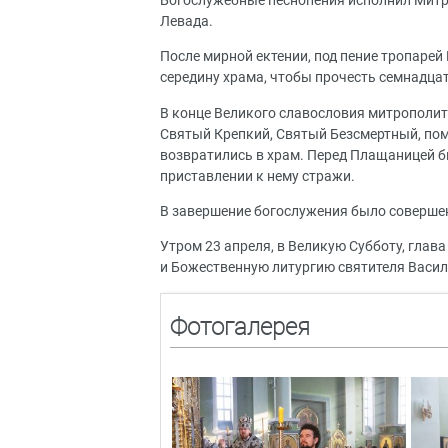
Богослужебные песнопения исполнил Митр
Левада.
После мирной ектении, под пение тропаре
середину храма, чтобы прочесть семнадца
В конце Великого славословия митрополит
Святый Крепкий, Святый Безсмертный, пом
возвратились в храм. Перед Плащаницей б
приставлении к нему стражи.
В завершение богослужения было соверше
Утром 23 апреля, в Великую Субботу, гла
и Божественную литургию святителя Васил
Фотогалерея