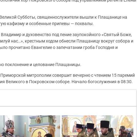
ополичий хор Покровского собора под управлением регента Елены
й Великой Субботы, священнослужители вышли к Плащанице на
тую кафизму и особенные припевы — похвалы.
 Владимир и духовенство под пение заупокойного «Святый Боже,
илуй нас…», крестным ходом обнесли Плащаницу вокруг собора и
ыло прочитано Евангелие о запечатании гроба Господня и
но поклонение и целование Плащаницы.
ва Приморской митрополии совершит вечерню с чтением 15 паремий
ия Великого в Покровском соборе. Начало богослужения в 08:30.