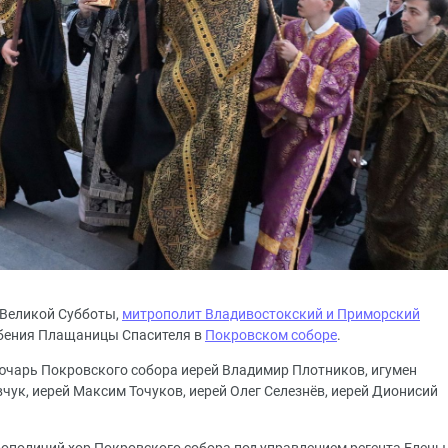
н Великой Субботы,
митрополит Владивостокский и Приморский
бения Плащаницы Спасителя в
Покровском соборе
.
ючарь Покровского собора иерей Владимир Плотников, игумен
чук, иерей Максим Точуков, иерей Олег Селезнёв, иерей Дионисий