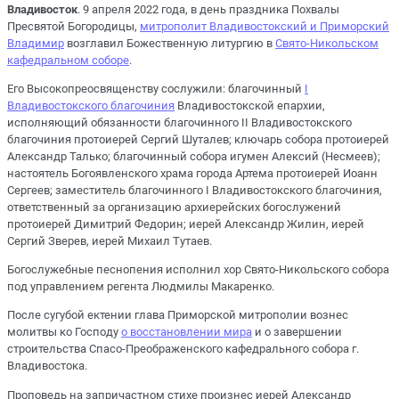
Владивосток
. 9 апреля 2022 года, в день праздника Похвалы
Пресвятой Богородицы,
митрополит Владивостокский и Приморский
Владимир
возглавил Божественную литургию в
Свято-Никольском
кафедральном соборе
.
Его Высокопреосвященству сослужили: благочинный
I
Владивостокского благочиния
Владивостокской епархии,
исполняющий обязанности благочинного II Владивостокского
благочиния протоиерей Сергий Шуталев; ключарь собора протоиерей
Александр Талько; благочинный собора игумен Алексий (Несмеев);
настоятель Богоявленского храма города Артема протоиерей Иоанн
Сергеев; заместитель благочинного I Владивостокского благочиния,
ответственный за организацию архиерейских богослужений
протоиерей Димитрий Федорин; иерей Александр Жилин, иерей
Сергий Зверев, иерей Михаил Тутаев.
Богослужебные песнопения исполнил хор Свято-Никольского собора
под управлением регента Людмилы Макаренко.
После сугубой ектении глава Приморской митрополии вознес
молитвы ко Господу
о восстановлении мира
и о завершении
строительства Спасо-Преображенского кафедрального собора г.
Владивостока.
Проповедь на запричастном стихе произнес иерей Александр