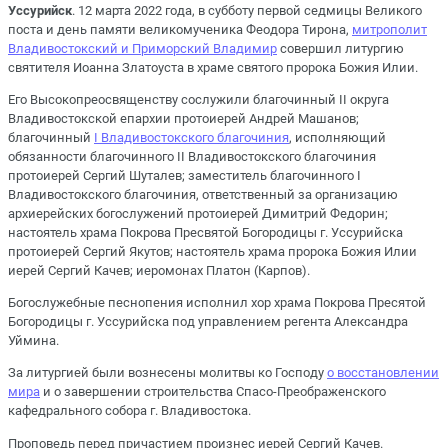
Уссурийск
. 12 марта 2022 года, в субботу первой седмицы Великого
поста и день памяти великомученика Феодора Тирона,
митрополит
Владивостокский и Приморский Владимир
совершил литургию
святителя Иоанна Златоуста в храме святого пророка Божия Илии.
Его Высокопреосвященству сослужили благочинный II округа
Владивостокской епархии протоиерей Андрей Машанов;
благочинный
I Владивостокского благочиния
, исполняющий
обязанности благочинного II Владивостокского благочиния
протоиерей Сергий Шуталев; заместитель благочинного I
Владивостокского благочиния, ответственный за организацию
архиерейских богослужений протоиерей Димитрий Федорин;
настоятель храма Покрова Пресвятой Богородицы г. Уссурийска
протоиерей Сергий Якутов; настоятель храма пророка Божия Илии
иерей Сергий Качев; иеромонах Платон (Карпов).
Богослужебные песнопения исполнил хор храма Покрова Пресятой
Богородицы г. Уссурийска под управлением регента Александра
Уймина.
За литургией были вознесены молитвы ко Господу
о восстановлении
мира
и о завершении строительства Спасо-Преображенского
кафедрального собора г. Владивостока.
Проповедь перед причастием произнес иерей Сергий Качев.