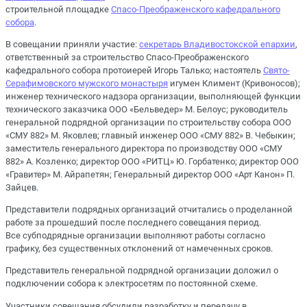
строительной площадке
Спасо-Преображенского кафедрального
собора
.
В совещании приняли участие:
секретарь Владивостокской епархии
,
ответственный за строительство Спасо-Преображенского
кафедрального собора протоиерей Игорь Талько; настоятель
Свято-
Серафимовского мужского монастыря
игумен Климент (Кривоносов);
инженер технического надзора организации, выполняющей функции
технического заказчика ООО «Бельведер» М. Белоус; руководитель
генеральной подрядной организации по строительству собора ООО
«СМУ 882» М. Яковлев; главный инженер ООО «СМУ 882» В. Чебыкин;
заместитель генерального директора по производству ООО «СМУ
882» А. Козленко; директор ООО «РИТЦ» Ю. Горбатенко; директор ООО
«Гравитер» М. Айрапетян; Генеральный директор ООО «Арт Канон» П.
Зайцев.
Представители подрядных организаций отчитались о проделанной
работе за прошедший после последнего совещания период.
Все субподрядные организации выполняют работы согласно
графику, без существенных отклонений от намеченных сроков.
Представитель генеральной подрядной организации доложил о
подключении собора к электросетям по постоянной схеме.
Участники совещания обсудили разработку и передачу в