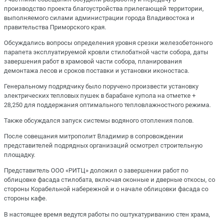
производство проекта благоустройства прилегающей территории,
выполняемого силами администрации города Владивостока и
правительства Приморского края.
Обсуждались вопросы определения уровня срезки железобетонного
парапета эксплуатируемой кровли стилобатной части собора, даты
завершения работ в храмовой части собора, планирования
демонтажа лесов и сроков поставки и установки иконостаса.
Генеральному подрядчику было поручено произвести установку
электрических тепловых пушек в барабане купола на отметке +
28,250 для поддержания оптимального тепловлажностного режима.
Также обсуждался запуск системы водяного отопления полов.
После совещания митрополит Владимир в сопровождении
представителей подрядных организаций осмотрел строительную
площадку.
Представитель ООО «РИТЦ» доложил о завершении работ по
облицовке фасада стилобата, включая оконные и дверные откосы, со
стороны Корабельной набережной и о начале облицовки фасада со
стороны кафе.
В настоящее время ведутся работы по оштукатуриванию стен храма,