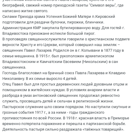
биографией, свежий номер приходской газеты "Символ веры", где
написано житие святого.
Силами Прихода храма Успения Божией Матери п.Кировский
подготовили для раздачи булочки, пирожки, блинчики.
Администрация КМР закупила бутилированную воду. Для гостей г.
Владивостока прихожане испекли большой пирог.
В проповедях священнослужители говорили о христианском подвиге
верности Христу и его Церкви, который совершил наш земляк –
священник Павел Лазарев. Родился он в г. Колывани в 1877 году в
семье мещанина. В 1915 г. был рукоположен архиепископом
Владивостокским и Камчатским Евсевием (Никольским) в сан
священника.
Господь благословил на брачный союз Павла Лазарева и Клавдию
Николаевну. В их семье выросло 4 детей.
Отец Павел был для простых деревенских людей духовным отцом и
помощником в житейских нуждах. В условиях анархии власти и
разброда в умах антоновский священник продолжал ревностно
служить, просвещать детей и сельчан в религиозной жизни.
Пастырское служение шло своим порядком. Но наступили смутные и
грозные события 1917 г., а за ними - годы гражданского
противостояния по всей России. В 1918 г. красная власть в Приморье
временно потерпела поражение и перешла к партизанской борьбе.
Деятельность пастыря сильно раздражала «таёжных товарищей».