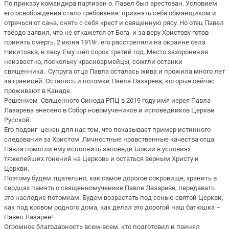
По приказу командира партизан о. Павел был арестован. Условием
его освобождения стало требование: признать себя обманщиком и
отречься от сана, снять с себя крест и священную рясу. Но отец Павел
твёрдо заявил, что не откажется от Бога и за веру Христову готов
принять смерть. 2 июня 1919г. его расстреляли на окраине села
Никитовка, в лесу. Ему шёл сорок третий год. Место захоронения
неизвестно, поскольку красноармейцы, сожгли останки
священника. Супруга отца Павла осталась жива и прожила много лет
за границей. Остались и потомки Павла Лазарева, которые сейчас
проживают в Канаде.
Решением Священного Синода РПЦ в 2019 году имя иерея Павла
Лазарева внесено в Собор новомучеников и исповедников Церкви
Русской.
Его подвиг ценен для нас тем, что показывает пример истинного
следования за Христом. Личностные нравственные качества отца
Павла помогли ему исполнить заповеди Божии в условиях
тяжелейших гонений на Церковь и остаться верным Христу и
Церкви.
Поэтому будем тщательно, как самое дорогое сокровище, хранить в
сердцах память о священномученике Павле Лазареве, передавать
это наследие потомкам. Будем возрастать под сенью святой Церкви,
как под кровом родного дома, как делал это дорогой наш батюшка –
Павел Лазарев!
Огромное благодарность всем-всем, кто подготовил и принял