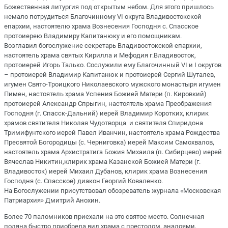
Божественная литургия под открытым небом. Для этого пришлось
немало потрудиться Благочинному VI округа Владивостокской
епархии, настоятелю храма Вознесения Господня с. Спасское
протоиерею Владимиру Капитанюку и его помощникам.
Возглавил богослужение секретарь Владивостокской епархии,
настоятель храма святых Кирилла и Мефодия г.Владивосток,
протоиерей Игорь Талько. Сослужили ему Благочинный VI и I округов
– протоиерей Владимир Капитанюк и протоиерей Сергий Шуталев,
игумен Свято-Троицкого Николаевского мужского монастыря игумен
Пимен, настоятель храма Успения Божией Матери (п. Кировкий)
протоиерей Александр Спрыгин, настоятель храма Преображения
Господня (г. Спасск-Дальний) иерей Владимир Коротких, клирик
храмов святителя Николая Чудотворца и святителя Спиридона
Тримифунтского иерей Павел Иванчин, настоятель храма Рождества
Пресвятой Богородицы (с. Черниговка) иерей Максим Самохвалов,
настоятель храма Архистратига Божия Михаила (п. Сибирцево) иерей
Вячеслав Никитин,клирик храма Казанской Божией Матери (г.
Владивосток) иерей Михаил Дубанов, клирик храма Вознесения
Господня (с. Спасское) диакон Георгий Коваленко.
На Богослужении присутствовал обозреватель журнала «Московская
Патриархия» Дмитрий Анохин.
Более 70 паломников приехали на это святое место. Солнечная
поляна быстро приобрела вид храма с престолом, аналоями,