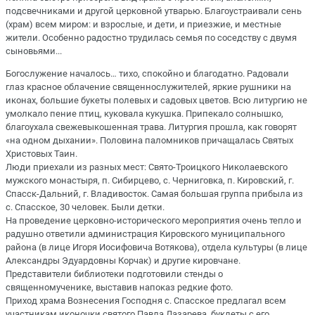
подсвечниками и другой церковной утварью. Благоустраивали сень
(храм) всем миром: и взрослые, и дети, и приезжие, и местные
жители. Особенно радостно трудилась семья по соседству с двумя
сыновьями...
Богослужение началось… тихо, спокойно и благодатно. Радовали
глаз красное облачение священнослужителей, яркие рушники на
иконах, большие букеты полевых и садовых цветов. Всю литургию не
умолкало пение птиц, куковала кукушка. Припекало солнышко,
благоухала свежевыкошенная трава. Литургия прошла, как говорят
«на одном дыхании». Половина паломников причащалась Святых
Христовых Таин.
Люди приехали из разных мест: Свято-Троицкого Николаевского
мужского монастыря, п. Сибирцево, с. Черниговка, п. Кировский, г.
Спасск-Дальний, г. Владивосток. Самая большая группа прибыла из
с. Спасское, 30 человек. Были детки.
На проведение церковно-исторического мероприятия очень тепло и
радушно ответили администрация Кировского муниципального
района (в лице Игоря Иосифовича Вотякова), отдела культуры (в лице
Александры Эдуардовны Корчак) и другие кировчане.
Представители библиотеки подготовили стенды о
священномученике, выставив напоказ редкие фото.
Приход храма Вознесения Господня с. Спасское предлагал всем
участникам иконочки святого Павла Лазарева, буклеты с его