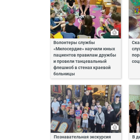
Волонтеры службы
Ска
«Милосердие» научили юных
слу
пациентов правилам дружбы
пор
и провели танцевальный
соц
флешмоб в стенах краевой
больницы
Познавательная экскурсия
В д