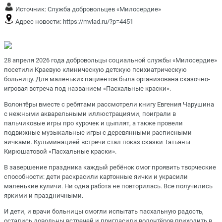
Источник:
Служба добровольцев «Милосердие»
Адрес новости:
https://mvlad.ru/?p=4451
28 апреля 2026 года добровольцы социальной службы «Милосердие»
посетили Краевую клиническую детскую психиатрическую
больницу. Для маленьких пациентов была организована сказочно-
игровая встреча под названием «Пасхальные краски».
Волонтёры вместе с ребятами рассмотрели книгу Евгения Чарушина
с нежными акварельными иллюстрациями, поиграли в
пальчиковые игры про курочек и цыплят, а также провели
подвижные музыкальные игры с деревянными расписными
яичками. Кульминацией встречи стал показ сказки Татьяны
Кирюшатовой «Пасхальные краски».
В завершение праздника каждый ребёнок смог проявить творческие
способности: дети раскрасили картонные яички и украсили
маленькие куличи. Ни одна работа не повторилась. Все получились
яркими и праздничными.
И дети, и врачи больницы смогли испытать пасхальную радость,
остались довольны встречей и пригласили волонтёров приходить в