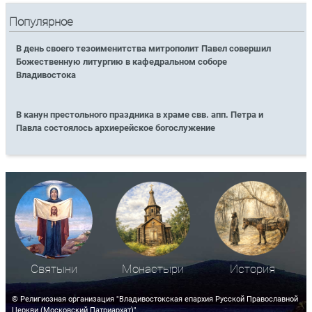
Популярное
В день своего тезоименитства митрополит Павел совершил
Божественную литургию в кафедральном соборе
Владивостока
В канун престольного праздника в храме свв. апп. Петра и
Павла состоялось архиерейское богослужение
Святыни
Монастыри
История
© Религиозная организация "Владивостокская епархия Русской Православной
Церкви (Московский Патриархат)"