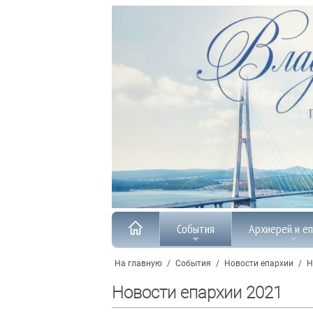
События
Архиерей и е
На главную
/
События
/
Новости епархии
/
Н
Новости епархии 2021