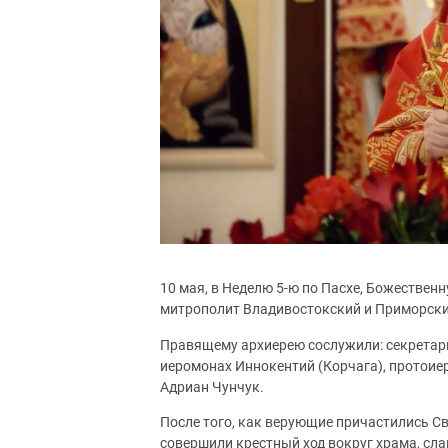
10 мая, в Неделю 5-ю по Пасхе, Божественн
митрополит Владивостокский и Приморск
Правящему архиерею сослужили: секретарь
иеромонах Иннокентий (Корчага), протоие
Адриан Чунчук.
После того, как верующие причастились С
совершили крестный ход вокруг храма, сла