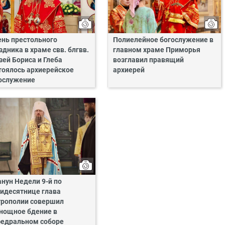
ень престольного
Полиелейное богослужение в
здника в храме свв. блгвв.
главном храме Приморья
зей Бориса и Глеба
возглавил правящий
тоялось архиерейское
архиерей
ослужение
анун Недели 9-й по
идесятнице глава
рополии совершил
нощное бдение в
едральном соборе