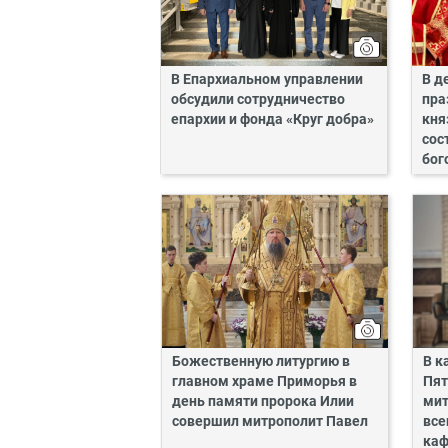
В Епархиальном управлении
В д
обсудили сотрудничество
пра
епархии и фонда «Круг добра»
кня
сос
бог
Божественную литургию в
В к
главном храме Приморья в
Пят
день памяти пророка Илии
мит
совершил митрополит Павел
все
каф