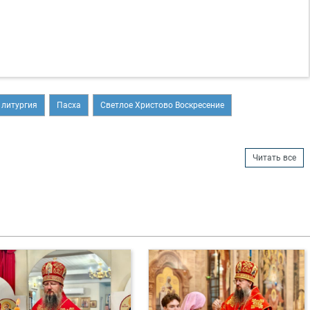
 литургия
Пасха
Светлое Христово Воскресение
Читать все