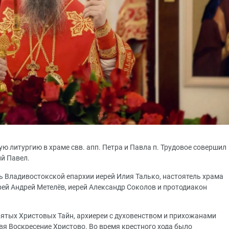
ую литургию в храме свв. апп. Петра и Павла п. Трудовое совершил
ий Павел.
 Владивостокской епархии иерей Илия Талько, настоятель храма
рей Андрей Метелёв, иерей Александр Соколов и протодиакон
вятых Христовых Тайн, архиереи с духовенством и прихожанами
вя Воскресение Христово. Во время крестного хода было