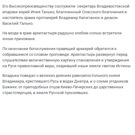
Его Высокопреосвященству сослужили: секретарь Владивостокской
епархии иерей Илия Талько, благочинный Спасского благочиния и
настоятель храма протоиерей Владимир Капитанюк и диакон
Василий Талько.
На входе в храм архипастыря радушно хлебом-солью встретили
юные прихожане.
По окончании богослужения правящий архиерей обратился к
собравшимся со словом проповеди. Архипастырь развернул перед
слушателями величественную картину становления и утверждения
на Руси православной веры, озарившей наши земли светом Истины.
Владыка поведал о великих деяниях равноапостольного князя
Владимира, крестившего Русь в водах Днепра, и о сонме угодников
Божиих: от преподобных отцов Киево-Печерских до царственных
страстотерпцев, в земле Русской просиявших.