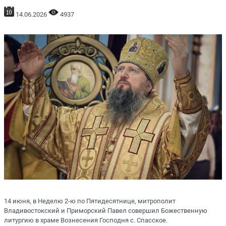
14.06.2026
4937
14 июня, в Неделю 2-ю по Пятидесятнице, митрополит
Владивостокский и Приморский Павел совершил Божественную
литургию в храме Вознесения Господня с. Спасское.