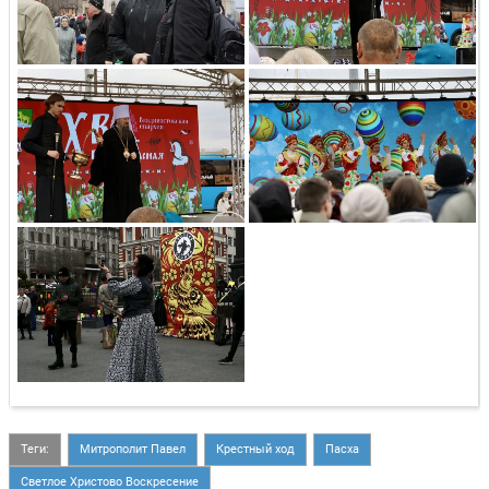
Теги:
Митрополит Павел
Крестный ход
Пасха
Светлое Христово Воскресение