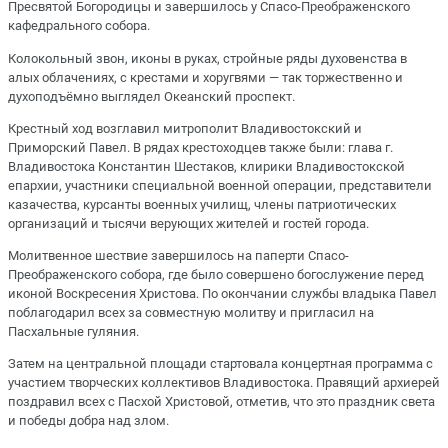
Пресвятой Богородицы и завершилось у Спасо-Преображенского
кафедрального собора.
Колокольный звон, иконы в руках, стройные ряды духовенства в
алых облачениях, с крестами и хоругвями — так торжественно и
духоподъёмно выглядел Океанский проспект.
Крестный ход возглавил митрополит Владивостокский и
Приморский Павел. В рядах крестоходцев также были: глава г.
Владивостока Константин Шестаков, клирики Владивостокской
епархии, участники специальной военной операции, представители
казачества, курсанты военных училищ, члены патриотических
организаций и тысячи верующих жителей и гостей города.
Молитвенное шествие завершилось на паперти Спасо-
Преображенского собора, где было совершено богослужение перед
иконой Воскресения Христова. По окончании службы владыка Павел
поблагодарил всех за совместную молитву и пригласил на
Пасхальные гуляния.
Затем на центральной площади стартовала концертная программа с
участием творческих коллективов Владивостока. Правящий архиерей
поздравил всех с Пасхой Христовой, отметив, что это праздник света
и победы добра над злом.