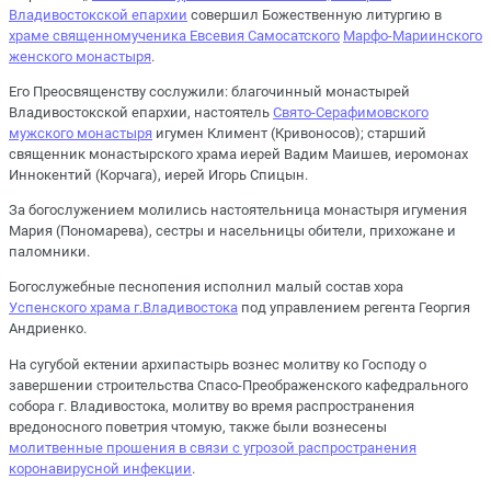
Владивостокской епархии
совершил Божественную литургию в
храме священномученика Евсевия Самосатского
Марфо-Мариинского
женского монастыря
.
Его Преосвященству сослужили: благочинный монастырей
Владивостокской епархии, настоятель
Свято-Серафимовского
мужского монастыря
игумен Климент (Кривоносов); старший
священник монастырского храма иерей Вадим Маишев, иеромонах
Иннокентий (Корчага), иерей Игорь Спицын.
За богослужением молились настоятельница монастыря игумения
Мария (Пономарева), сестры и насельницы обители, прихожане и
паломники.
Богослужебные песнопения исполнил малый состав хора
Успенского храма г.Владивостока
под управлением регента Георгия
Андриенко.
На сугубой ектении архипастырь вознес молитву ко Господу о
завершении строительства Спасо-Преображенского кафедрального
собора г. Владивостока, молитву во время распространения
вредоносного поветрия чтомую, также были вознесены
молитвенные прошения в связи с угрозой распространения
коронавирусной инфекции
.