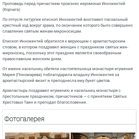
Проповедь перед причастием произнес иеромонах Иннокентий
(Корчага).
По отпусте литургии епископ Иннокентий возглавил пасхальный
крестный ход вокруг храма, по окончании которого было совершено
славление святым женам-мироносицам.
Епископ Иннокентий обратился к верующим с архипастырским
словом, в котором поздравил женщин с праздником святых жен-
мироносиц, поскольку этот праздник является своеобразным
православным женским днем.
От имени насельниц обители настоятельница монастыря игумения
Мария (Пономарева) поблагодарила владыку Иннокентия за
архипастырский визит и преподнесла ему букет цветов.
Архипастырь поздравил игумению и насельниц монастыря с
престольным праздником, причастников — с принятием Святых
Христовых Таин и преподал благословение.
Фотогалерея