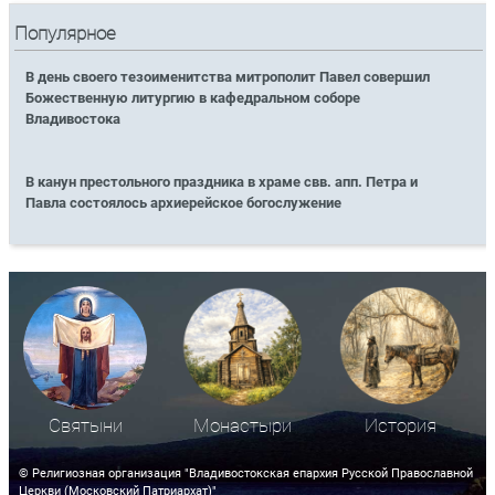
Популярное
В день своего тезоименитства митрополит Павел совершил
Божественную литургию в кафедральном соборе
Владивостока
В канун престольного праздника в храме свв. апп. Петра и
Павла состоялось архиерейское богослужение
Святыни
Монастыри
История
© Религиозная организация "Владивостокская епархия Русской Православной
Церкви (Московский Патриархат)"