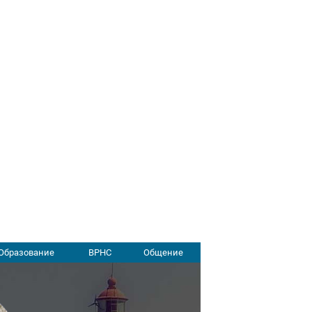
Образование
ВРНС
Общение