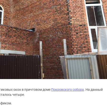
тиковых окон в причтовом доме
Покровского собора
. На данный
сталось четыре.
афиком.