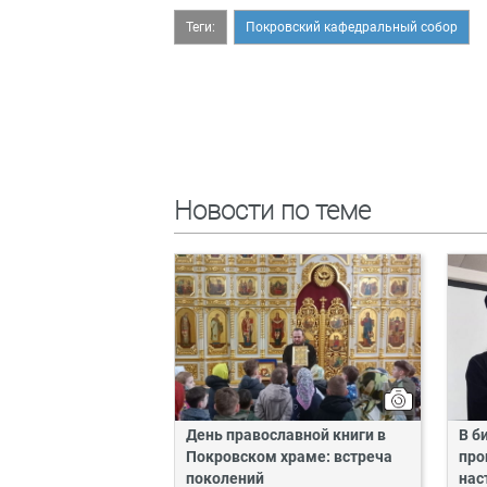
Теги:
Покровский кафедральный собор
Новости по теме
День православной книги в
В б
Покровском храме: встреча
про
поколений
нас