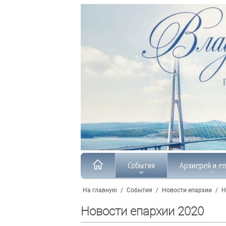
События
Архиерей и е
На главную
/
События
/
Новости епархии
/
Н
Новости епархии 2020