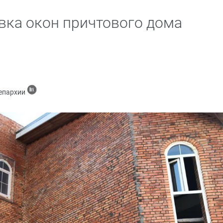
вка окон причтового дома
а
 епархии