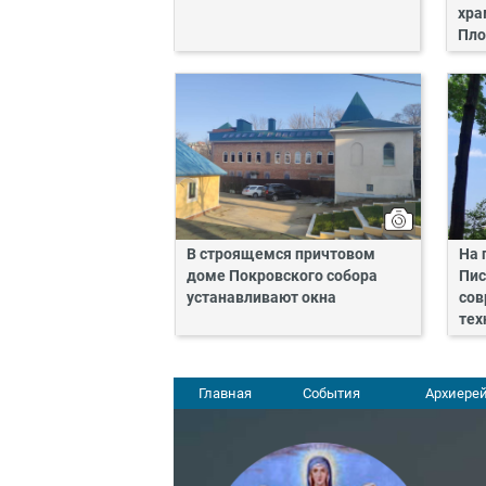
хра
Пло
В строящемся причтовом
На 
доме Покровского собора
Пис
устанавливают окна
сов
тех
Главная
События
Архиерей