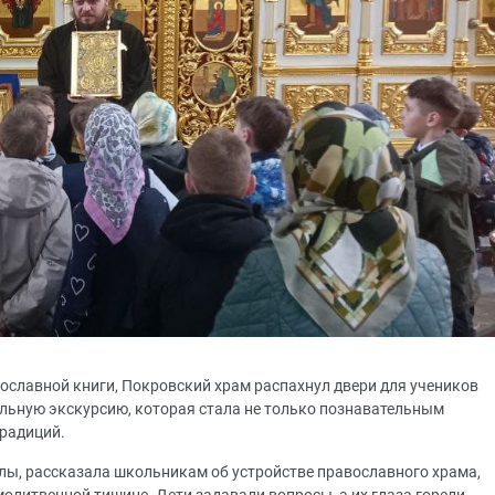
вославной книги, Покровский храм распахнул двери для учеников
льную экскурсию, которая стала не только познавательным
традиций.
лы, рассказала школьникам об устройстве православного храма,