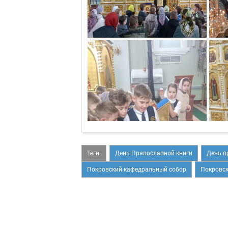
Теги:
День Православной книги
День п
Покровский кафедральный собор
Покровск