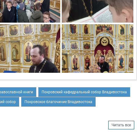
равославной книги
Покровский кафедральный собор Владивостока
ий собор
Покровское благочиние Владивостока
Читать все