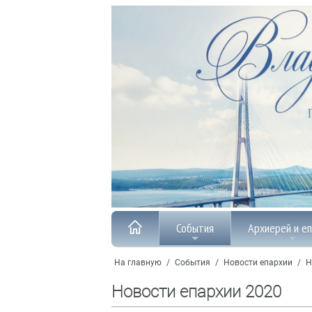
События
Архиерей и е
На главную
/
События
/
Новости епархии
/
Н
Новости епархии 2020