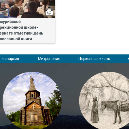
ссурийской
рекционной школе-
ернате отметили День
вославной книги
 и епархия
Митрополия
Церковная жизнь