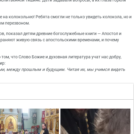
молитвенной тишине. Дети задавали вопросы, а их глаза горели
на колокольню! Ребята смогли не только увидеть колокола, но и
ым перезвоном.
ов, показал детям древние богослужебные книги — Апостол и
охраняют живую связь с апостольскими временами, и почему
том, что Слово Божие и духовная литература учат нас добру,
ир:
ми, между прошлым и будущим. Читая их, мы учимся видеть