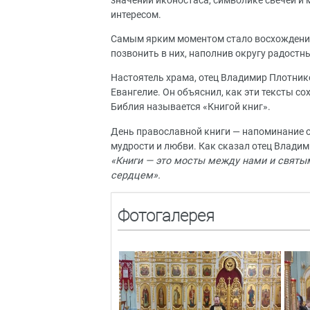
значении иконостаса, символике свечей и 
интересом.
Самым ярким моментом стало восхождение 
позвонить в них, наполнив округу радостн
Настоятель храма, отец Владимир Плотник
Евангелие. Он объяснил, как эти тексты с
Библия называется «Книгой книг».
День православной книги — напоминание о 
мудрости и любви. Как сказал отец Владим
«Книги — это мосты между нами и святы
сердцем».
Фотогалерея