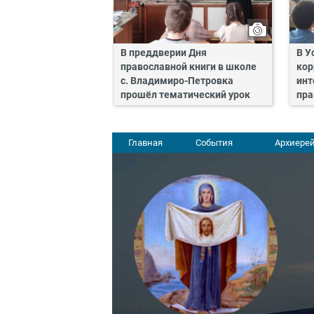
В преддверии Дня
В У
православной книги в школе
кор
с. Владимиро-Петровка
инт
прошёл тематический урок
пра
Главная
События
Архиерей