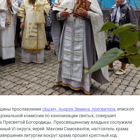
овщины прославления
свщмч. Андрея Зимина, пресвитера
, епископ
архиальной комиссии по канонизации святых, совершил
а Пресвятой Богородицы. Преосвященному владыке сослужили
нный VI округа, иерей Максим Самохвалов, настоятель храма
завершении литургии вокруг храма прошел крестный ход.