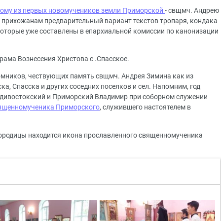
ому из первых новомучеников земли Приморской
- свщмч. Андрею
 прихожанам предварительный вариант текстов тропаря, кондака
оторые уже составлены в епархиальной комиссии по канонизации
рама Вознесения Христова с .Спасское.
ломников, чествующих память свщмч. Андрея Зимина как из
ка, Спасска и других соседних поселков и сел. Напомним, год
Владивостокский и Приморский Владимир при соборном служении
вященномученика Приморского
, служившего настоятелем в
городицы находится икона прославленного священномученика