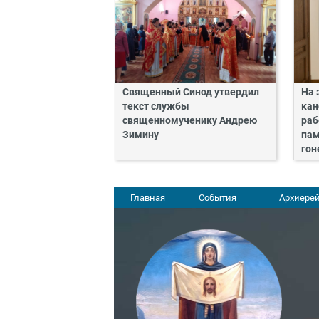
Священный Синод утвердил
На 
текст службы
кан
священномученику Андрею
раб
Зимину
пам
гон
Главная
События
Архиерей