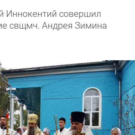
й Иннокентий совершил
ие свщмч. Андрея Зимина