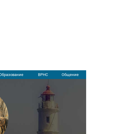
Образование
ВРНС
Общение