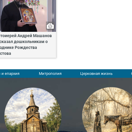
тоиерей Андрей Машанов
сказал дошкольникам о
зднике Рождества
стова
 и епархия
Митрополия
Церковная жизнь