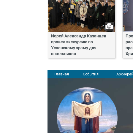
Иерей Александр Казанцев
Про
провел экскурсию по
рас
Успенскому храму для
пра
школьников
Хри
Главная
События
Архиерей