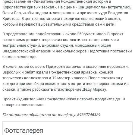
представления «Удивительная Рождественская история в
Королевстве кривых зеркал». На сцене «Концерт-Холла» встретились
Оля и Яло, чтобы подарить зазеркалью и зрителям чудо Рождества
Христова. В центре постановки находится евангельский сюжет,
который передают выразительными средствами сами дети.
В представлении задействованы около 250 участников. В проект
вошли семь детских творческих коллективов: танцевальные и
театральные студии, цирковая студия, молодёжный отдел
Владивостокской епархии и несколько хоров. Подготовка постановки
заняла около года.
В холле гостей со всего Приморья встречали сказочные персонажи.
Взрослых и ребят ждали Рождественская ярмарка, концерт
творческих коллективов и 12 мастер-классов. После спектакля у
каждого зрителя была возможность встретиться с персонажами из
сказки, а также рассказать стихотворение Деду Морозу.
Проект «Удивительная Рождественская история» продлится до 13
января включительно.
По вопросам обращаться по телефону: 89662746329
Фотогалерея