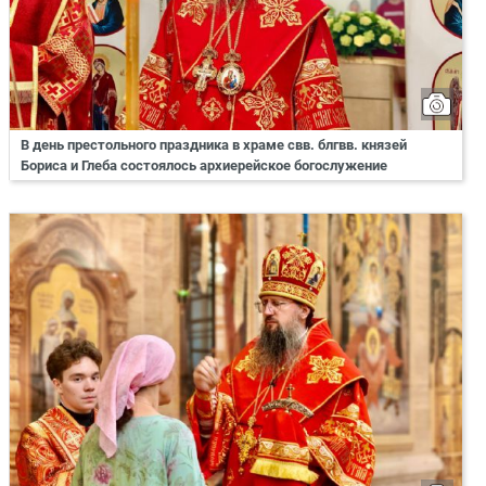
В день престольного праздника в храме свв. блгвв. князей
Бориса и Глеба состоялось архиерейское богослужение