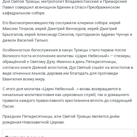
Дня Святой Троицы, митрополит Владивостокский и Приморский
Павел совершил всенощное бдение в Спасо-Преображенском
кафедральном соборе.
Его Высокопреосвященству сослужили клирики собора: иерей
Максим Точуков, иерей Дмитрий Винокуров, иерей Дмитрий
Брызгалов, иерей Александр Соколов, протодиакон Адриан Чунчук и
диакон Василий Талько.
Особенностью богослужения в канун Троицы стало первое после
Великого поста исполнение молитвы «Царю Небесный» — стихиры,
обращённой к Святому Духу. Именно в день Пятидесятницы,
согласно книге Деяний апостолов, Дух Святый сошёл на апостолов в
виде огненных языков, даровав им благодать для проповеди
Евангелия всему миру.
С этого дня молитва «Царю Небесный...» вновь возвращается в
начальные молитвословия как церковных служб, так и домашнего
правила каждого православного христианина вплоть до следующей
Пасхи.
Праздник Пятидесятницы, или Святой Троицы является днём
рождения Новозаветной Церкви.