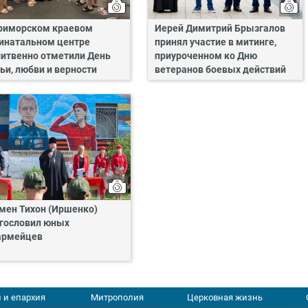
риморском краевом
Иерей Димитрий Брызгалов
инатальном центре
принял участие в митинге,
итвенно отметили День
приуроченном ко Дню
ьи, любви и верности
ветеранов боевых действий
мен Тихон (Иршенко)
гословил юных
армейцев
 и епархия
Митрополия
Церковная жизнь