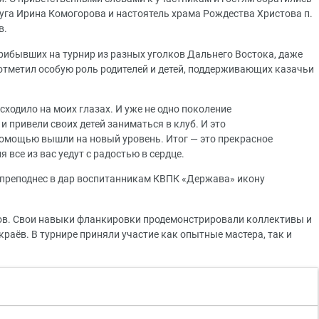
уга Ирина Комогорова и настоятель храма Рождества Христова п.
в.
прибывших на турнир из разных уголков Дальнего Востока, даже
 отметил особую роль родителей и детей, поддерживающих казачьи
ходило на моих глазах. И уже не одно поколение
 привели своих детей заниматься в клуб. И это
помощью вышли на новый уровень. Итог — это прекрасное
я все из вас уедут с радостью в сердце.
 преподнес в дар воспитанникам КВПК «Держава» икону
ов. Свои навыки фланкировки продемонстрировали коллективы и
раёв. В турнире приняли участие как опытные мастера, так и