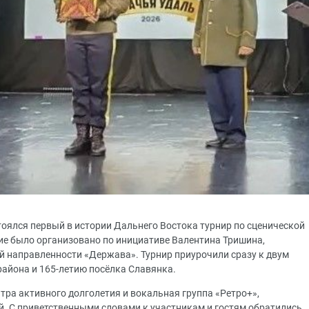
тоялся первый в истории Дальнего Востока турнир по сценической
е было организовано по инициативе Валентина Тришина,
й направленности «Держава». Турнир приурочили сразу к двум
айона и 165-летию посёлка Славянка.
ра активного долголетия и вокальная группа «Ретро+»,
й. С приветственными словами к участникам и гостям обратились