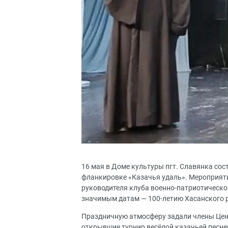
16 мая в Доме культуры пгт. Славянка сос
фланкировке «Казачья удаль». Мероприяти
руководителя клуба военно-патриотическо
значимым датам — 100-летию Хасанского р
Праздничную атмосферу задали члены Цент
открывшие турнир весёлой казачьей песне