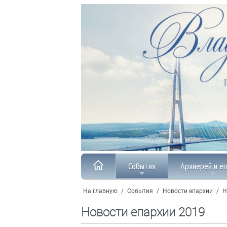
События
Архиерей и е
На главную
/
События
/
Новости епархии
/
Н
Новости епархии 2019