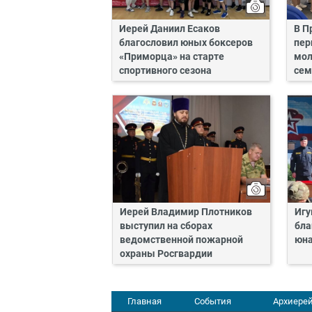
Иерей Даниил Есаков
В П
благословил юных боксеров
пер
«Приморца» на старте
мол
спортивного сезона
сем
Иерей Владимир Плотников
Игу
выступил на сборах
бла
ведомственной пожарной
юн
охраны Росгвардии
Главная
События
Архиерей