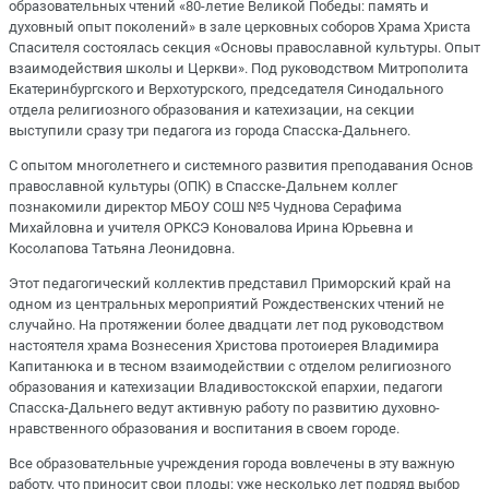
образовательных чтений «80-летие Великой Победы: память и
духовный опыт поколений» в зале церковных соборов Храма Христа
Спасителя состоялась секция «Основы православной культуры. Опыт
взаимодействия школы и Церкви». Под руководством Митрополита
Екатеринбургского и Верхотурского, председателя Синодального
отдела религиозного образования и катехизации, на секции
выступили сразу три педагога из города Спасска-Дальнего.
С опытом многолетнего и системного развития преподавания Основ
православной культуры (ОПК) в Спасске-Дальнем коллег
познакомили директор МБОУ СОШ №5 Чуднова Серафима
Михайловна и учителя ОРКСЭ Коновалова Ирина Юрьевна и
Косолапова Татьяна Леонидовна.
Этот педагогический коллектив представил Приморский край на
одном из центральных мероприятий Рождественских чтений не
случайно. На протяжении более двадцати лет под руководством
настоятеля храма Вознесения Христова протоиерея Владимира
Капитанюка и в тесном взаимодействии с отделом религиозного
образования и катехизации Владивостокской епархии, педагоги
Спасска-Дальнего ведут активную работу по развитию духовно-
нравственного образования и воспитания в своем городе.
Все образовательные учреждения города вовлечены в эту важную
работу, что приносит свои плоды: уже несколько лет подряд выбор