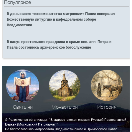
Популярное
В день своего тезоименитства митрополит Павел совершил
Божественную литургию в кафедральном соборе
Владивостока
В канун престольного праздника в храме свв. апп. Петра и
Павла состоялось архиерейское богослужение
Святыни
Монастыри
История
© Религиозная организация "Владивостокская епархия Русской Православной
Церкви (Московский Патриархат)"
По благословению митрополита Владивостокского и Приморского Павла.