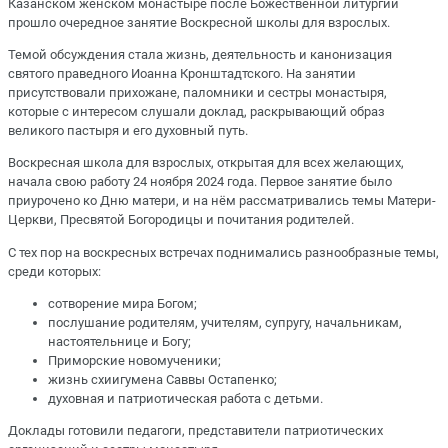
Казанском женском монастыре после Божественной литургии
прошло очередное занятие Воскресной школы для взрослых.
Темой обсуждения стала жизнь, деятельность и канонизация
святого праведного Иоанна Кронштадтского. На занятии
присутствовали прихожане, паломники и сестры монастыря,
которые с интересом слушали доклад, раскрывающий образ
великого пастыря и его духовный путь.
Воскресная школа для взрослых, открытая для всех желающих,
начала свою работу 24 ноября 2024 года. Первое занятие было
приурочено ко Дню матери, и на нём рассматривались темы Матери-
Церкви, Пресвятой Богородицы и почитания родителей.
С тех пор на воскресных встречах поднимались разнообразные темы,
среди которых:
сотворение мира Богом;
послушание родителям, учителям, супругу, начальникам,
настоятельнице и Богу;
Приморские новомученики;
жизнь схиигумена Саввы Остапенко;
духовная и патриотическая работа с детьми.
Доклады готовили педагоги, представители патриотических