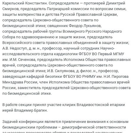
Карельский Константин. Сопредседатели — протоиерей Димитрий
Смирнов, председатель Патриаршей комиссии по вопросам семьи,
защиты материнства и детства Русской Православной Церкви,
сопредседатель Церковно-общественного совета по
биомедицинской этике; священник Феодор Лукьянов,
сопредседатель рабочей группы Всемирного Русского Народного
Собора по здравоохранению и защите жизни, председатель
Всероссийского совета православных объединений в защиту жизни;
А.В. Недоступ, д. м. н., профессор, научный сотрудник Научно-
исследовательского отдела кардиологии ФГБОУ ВО Первый МГМУ
им. И.М. Сеченова, председатель Исполкома Общества православных
врачей, сопредседатель Церковно-общественного совета по
биомедицинской этике; И.В. Силуянова, д. филос. н., профессор,
заведующая кафедрой биоэтики ФГБОУ ВО РНИМУ им. Н.И. Пирогова
Минздрава России, член Исполкома Общества православных врачей
России, заместитель председателей Церковно-общественного совета
по биомедицинской этике.
В работе секции принял участие клирик Владивостокской епархии
иерей Владимир Брагин.
Задачей конференции является привлечение внимания к основным
биомедицинским проблемам – демографической ответственности
за массовое производство абортов и последствий контрацепции;