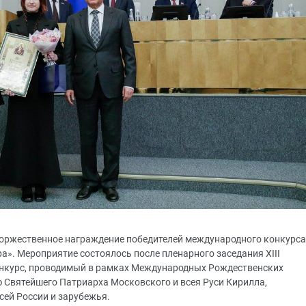
торжественное награждение победителей международного конкурса
а». Мероприятие состоялось после пленарного заседания XIII
онкурс, проводимый в рамках Международных Рождественских
 Святейшего Патриарха Московского и всея Руси Кирилла,
всей России и зарубежья.