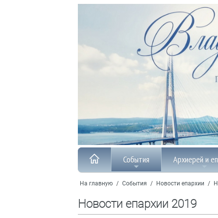
События
Архиерей и е
На главную
/
События
/
Новости епархии
/
Н
Новости епархии 2019