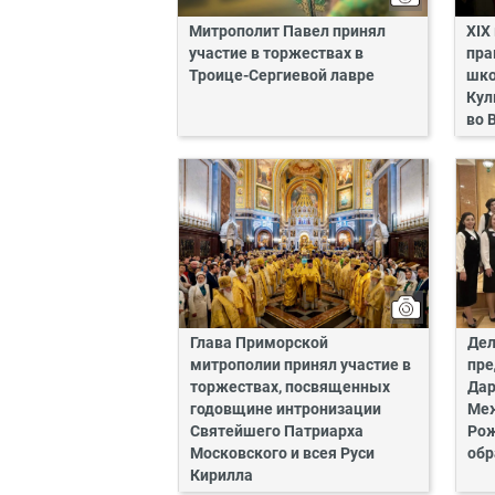
Митрополит Павел принял
XIX
участие в торжествах в
пра
Троице-Сергиевой лавре
шко
Кул
во 
Глава Приморской
Дел
митрополии принял участие в
пре
торжествах, посвященных
Дар
годовщине интронизации
Ме
Святейшего Патриарха
Рож
Московского и всея Руси
обр
Кирилла