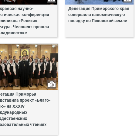
 краевая научно-
Делегация Приморского края
ктическая конференция
совершила паломническую
льников «Религия.
поездку по Псковской земле
ьтура. Человек» прошла
Владивостоке
егация Приморья
дставила проект «Благо-
ю» на XXXIV
ждународных
дественских
азовательных чтениях