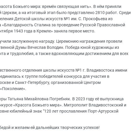
расота Божьего мира: времён связующая нить». В нём приняли
 Церкви, а на итоговый этап было представлено 2810 работ. Среди
еления Детской школы искусств №1 им. С. Прокофьева из
а «Благодарность Сталина за проведение Русской Православной
нтября 1943 года в Кремле» заняла первое место.
ручили заслуженную награду. Церемонию награждения провели
ственной Думы Вячеслав Володин. Победа юной художницы из
нта и трудолюбия, а также вдохновляющим достижением для всех
ественного отделения школы искусств №1 г. Владивостока имени
единилась к группе победителей конкурса для участия в
скве и Санкт-Петербургу, организованной Центром
 «Поколение».
уры Татьяна Михайловна Погребняк. В 2023 году её выпускница
онкурсе «Красота Божьего мира». Митрополит Владивостокский и
вне юбилейный знак "120 лет прославления Порт-Артурской
едой и желаем ей дальнейших творческих успехов!