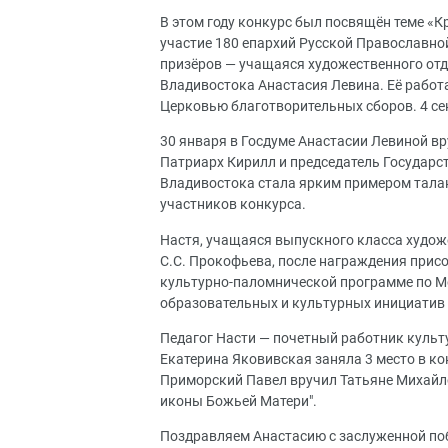
В этом году конкурс был посвящён теме «К
участие 180 епархий Русской Православной
призёров — учащаяся художественного отд
Владивостока Анастасия Левина. Её работ
Церковью благотворительных сборов. 4 се
30 января в Госдуме Анастасии Левиной в
Патриарх Кирилл и председатель Государ
Владивостока стала ярким примером тала
участников конкурса.
Настя, учащаяся выпускного класса худож
С.С. Прокофьева, после награждения присо
культурно-паломнической программе по Мо
образовательных и культурных инициатив
Педагог Насти — почетный работник культ
Екатерина Яковивская заняла 3 место в к
Приморский Павел вручил Татьяне Михайло
иконы Божьей Матери".
Поздравляем Анастасию с заслуженной поб