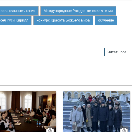
зовательные чтения
Международные Рождественские чтения
всея Руси Кирилл
конкурс Красота Божьего мира
обучение
Читать все