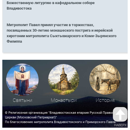
Божественную литургию в кафедральном соборе
Владивостока
Митрополит Павел принял участие в торжествах,
посвященных 30-летию монашеского пострига и иерейской
хиротонии митрополита Сыктывкарского и Коми-Зырянского
Филиппа
Святыни
Монастыри
История
© Религиозная организация "Владивостокская епархия Русской Православной
Церкви (Московский Патриархат)"
По благословению митрополита Владивостокского и Приморского Павла.
НАВЕРХ