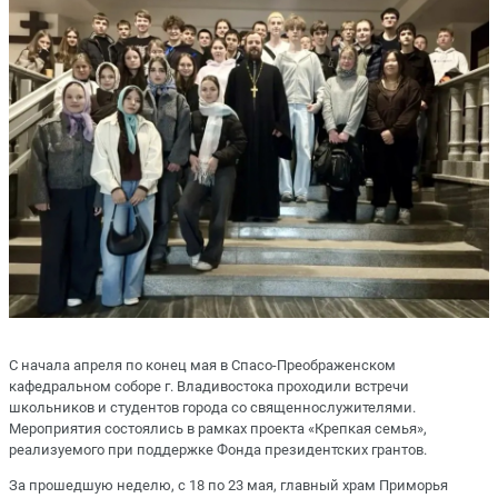
С начала апреля по конец мая в Спасо-Преображенском
кафедральном соборе г. Владивостока проходили встречи
школьников и студентов города со священнослужителями.
Мероприятия состоялись в рамках проекта «Крепкая семья»,
реализуемого при поддержке Фонда президентских грантов.
За прошедшую неделю, с 18 по 23 мая, главный храм Приморья