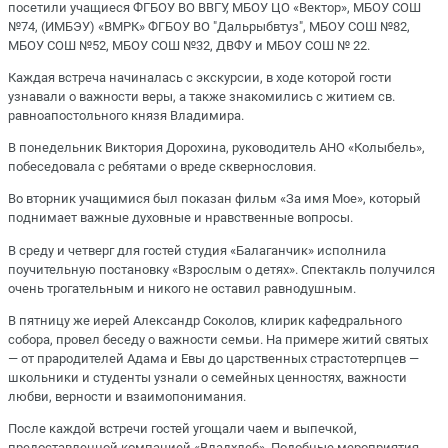
посетили учащиеся ФГБОУ ВО ВВГУ, МБОУ ЦО «Вектор», МБОУ СОШ
№74, (ИМБЭУ) «ВМРК» ФГБОУ ВО "Дальрыбвтуз", МБОУ СОШ №82,
МБОУ СОШ №52, МБОУ СОШ №32, ДВФУ и МБОУ СОШ № 22.
Каждая встреча начиналась с экскурсии, в ходе которой гости
узнавали о важности веры, а также знакомились с житием св.
равноапостольного князя Владимира.
В понедельник Виктория Дорохина, руководитель АНО «Колыбель»,
побеседовала с ребятами о вреде сквернословия.
Во вторник учащимися был показан фильм «За имя Мое», который
поднимает важные духовные и нравственные вопросы.
В среду и четверг для гостей студия «Балаганчик» исполнила
поучительную постановку «Взрослым о детях». Спектакль получился
очень трогательным и никого не оставил равнодушным.
В пятницу же иерей Александр Соколов, клирик кафедрального
собора, провел беседу о важности семьи. На примере житий святых
— от прародителей Адама и Евы до царственных страстотерпцев —
школьники и студенты узнали о семейных ценностях, важности
любви, верности и взаимопонимания.
После каждой встречи гостей угощали чаем и выпечкой,
предоставленной компанией «Владхлеб». Подобные мероприятия