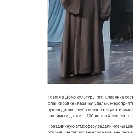
16 мая в Доме культуры пгт. Славянка сос
фланкировке «Казачья удаль». Мероприяти
руководителя клуба военно-патриотическо
значимым датам — 100-летию Хасанского р
Праздничную атмосферу задали члены Цент
открывшие турнир весёлой казачьей песне