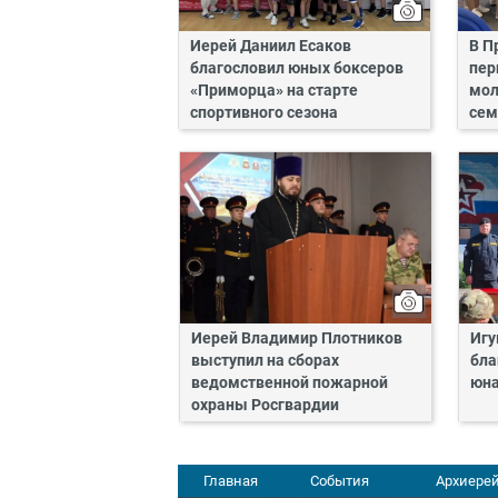
Иерей Даниил Есаков
В П
благословил юных боксеров
пер
«Приморца» на старте
мол
спортивного сезона
сем
Иерей Владимир Плотников
Игу
выступил на сборах
бла
ведомственной пожарной
юн
охраны Росгвардии
Главная
События
Архиерей