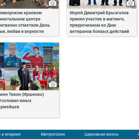
риморском краевом
Иерей Димитрий Брызгалов
инатальном центре
принял участие в митинге,
итвенно отметили День
приуроченном ко Дню
ьи, любви и верности
ветеранов боевых действий
мен Тихон (Иршенко)
гословил юных
армейцев
 и епархия
Митрополия
Церковная жизнь