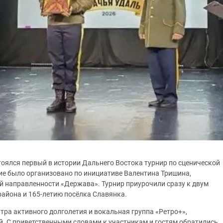
тоялся первый в истории Дальнего Востока турнир по сценической
е было организовано по инициативе Валентина Тришина,
й направленности «Держава». Турнир приурочили сразу к двум
айона и 165-летию посёлка Славянка.
ра активного долголетия и вокальная группа «Ретро+»,
й. С приветственными словами к участникам и гостям обратились