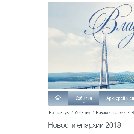
События
Архиерей и е
На главную
/
События
/
Новости епархии
/
Н
Новости епархии 2018