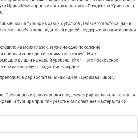
уга Ирина Комогорова и настоятель храма Рождества Христова п.
в.
прибывших на турнир из разных уголков Дальнего Востока, даже
 отметил особую роль родителей и детей, поддерживающих казачьи
ходило на моих глазах. И уже не одно поколение
 привели своих детей заниматься в клуб. И это
помощью вышли на новый уровень. Итог — это прекрасное
я все из вас уедут с радостью в сердце.
 преподнес в дар воспитанникам КВПК «Держава» икону
ов. Свои навыки фланкировки продемонстрировали коллективы и
раёв. В турнире приняли участие как опытные мастера, так и