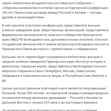
серии «Библиотека Владивостокского Морского Собрания» —
«Сборника материалов по итогам научно-исторической конференции:
165 лет Пекинскому договору между Россией и Китаем — основы
дружбы и взаимодействия».
В ней приняли участники конференции, представители высших
учебных заведений края, общественных организаций, представители
федеральных органов власти, морского сообщества Приморского
края, МИД РФ во Владивостоке, дальневосточные писатели. Епископ
Уссурийский Иннокентий от имени митрополита Владивостокского и
Приморского Павла выступил с приветствием к собравшимся.
Большая часть тиража будет направлена в библиотеки, высшие и
средние учебные заведения Приморского края, Институт истории и
археологии, городские музеи, представительства Владивостокского
Морского Собрания в Санкт-Петербурге, Москве, Севастополе,
Хабаровске и Комсомольске-на-Амуре, в Республике Саха (Якутия) и
др.
Целью распространения этой новой книги является популяризация
большой, более 300-летней, исторической правды в международных
отношениях между великими державами — Россией и Китаем на
Дальнем Востоке с начала XVII века и до настоящего времени.
По материалам сайта Владивостокского морского собрания