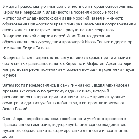
5 марта Православную гимназию в честь святых равноапостольных
Кирилла и Мефодия г. Владивостока посетили особые гости —
митрополит Владивостокский и Приморский Павел и министр
образования Приморского края Эльвира Шамонова в сопровождении
своих коллег. На встрече также присутствовали секретарь
Владивостокской епархии иерей Илия Талько, духовник
образовательного учреждения протоиерей Игорь Талько и директор
гимназии Лидия Титова.
Владыка Павел поприветствовал учеников в храме при гимназии в
честь святых равноапостольных Кирилла и Мефодия. Архипастырь
напутствовал ребят пожеланием Божьей помощи в укреплении духа
и учебе.
Затем гости переместились в саму гимназию. Лидия Михайловна
провела экскурсию по детскому саду «Ковчег», который
располагается на территории гимназии. Также присутствующие
осмотрели один из учебных кабинетов, в котором дети изучают
Закон Божий.
Отец Игорь подробно изложил особенности учебного процесса в
Православной гимназии, подчеркнув благотворное воздействие
духовного образования на формирование личности и воспитание
детей.