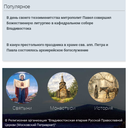
Популярное
В день своего тезоименитства митрополит Павел совершил
Божественную литургию в кафедральном соборе
Владивостока
В канун престольного праздника в храме свв. апп. Петра и
Павла состоялось архиерейское богослужение
Святыни
Монастыри
История
© Религиозная организация "Владивостокская епархия Русской Православной
Церкви (Московский Патриархат)"