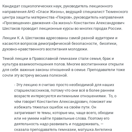
Кандидат социологических наук, руководитель лекционного
направления АНО «Спаси Жизнь», ведущий специалист Тюменского
центра защиты материнства «Покров», руководитель направления
«Просвещение» движения «За жизнь!» Константин Александрович
Шестаков проводит лекционные курсы во многих городах России.
Лекции К. А. Шестакова адресованы самой разной аудитории и
касаются вопросов демографической безопасности, биоэтики,
духовно-нравственного воспитания молодежи.
Темой лекции в Православной гимназии стали семья, брак и
культура взаимоотношения полов. Многие воспитанники открыли
для себя важные законы отношений в семье. Преподаватели тоже
сочли эту встречу весьма полезной.
- Эту лекцию я считаю просто необходимой для наших
старшеклассников, потому что они всё в более раннем
возрасте интересуются интимными отношениями. То, о
чём говорит Константин Александрович, поможет им
избежать тяжелых ошибок на своём пути. Он
затрагивает те темы, которые мы, чаще всего, обходим
или не умеем найти правильные слова. Поэтому его
деятельность надо развивать и поддерживать, —
сказала преподаватель гимназии, матушка Ангелина