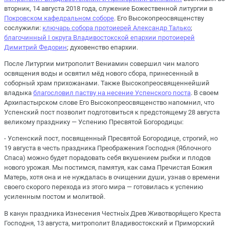
вторник, 14 августа 2018 года, служение Божественной литургии в
Покровском кафедральном соборе
. Его Высокопреосвященству
сослужили:
ключарь собора протоиерей Александр Талько
;
благочинный I округа Владивостокской епархии протоиерей
Димитрий Федорин
; духовенство епархии.
После Литургии митрополит Вениамин совершил чин малого
освящения воды и освятил мёд нового сбора, принесенный в
соборный храм прихожанами. Также Высокопреосвященнейший
владыка
благословил паству на несение Успенского поста
. В своем
Архипастырском слове Его Высокопреосвященство напомнил, что
Успенский пост позволит подготовиться к предстоящему 28 августа
великому празднику — Успению Пресвятой Богородицы:
- Успенский пост, посвященный Пресвятой Богородице, строгий, но
19 августа в честь праздника Преображения Господня (Яблочного
Спаса) можно будет порадовать себя вкушением рыбки и плодов
нового урожая. Мы постимся, памятуя, как сама Пречистая Божия
Матерь, хотя она и не нуждалась в очищении души, узнав о времени
своего скорого перехода из этого мира — готовилась к успению
усиленным постом и молитвой.
В канун праздника Изнесения Честны́х Древ Животворя́щего Креста
Господня, 13 августа, митрополит Владивостокский и Приморский