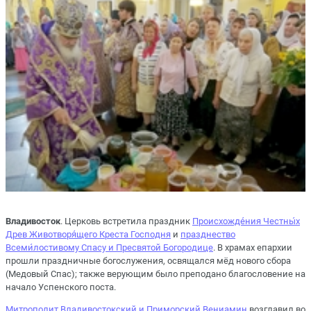
Владивосток
. Церковь встретила праздник
Происхожде́ния Честны́х
Древ Животворя́щего Креста Господня
и
празднество
Всеми́лостивому Спасу и Пресвятой Богородице
. В храмах епархии
прошли праздничные богослужения, освящался мёд нового сбора
(Медовый Спас); также верующим было преподано благословение на
начало Успенского поста.
Митрополит Владивостокский и Приморский Вениамин
возглавил во