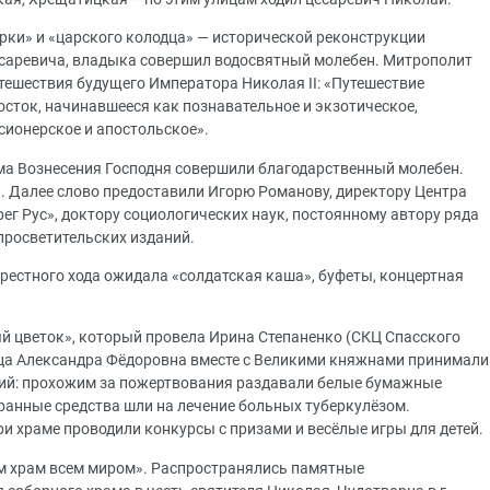
рки» и «царского колодца» — исторической реконструкции
есаревича, владыка совершил водосвятный молебен. Митрополит
тешествия будущего Императора Николая II: «Путешествие
сток, начинавшееся как познавательное и экзотическое,
сионерское и апостольское».
ама Вознесения Господня совершили благодарственный молебен.
 Далее слово предоставили Игорю Романову, директору Центра
г Рус», доктору социологических наук, постоянному автору ряда
просветительских изданий.
крестного хода ожидала «солдатская каша», буфеты, концертная
ый цветок», который провела Ирина Степаненко (СКЦ Спасского
ца Александра Фёдоровна вместе с Великими княжнами принимали
кций: прохожим за пожертвования раздавали белые бумажные
ранные средства шли на лечение больных туберкулёзом.
 храме проводили конкурсы с призами и весёлые игры для детей.
м храм всем миром». Распространялись памятные