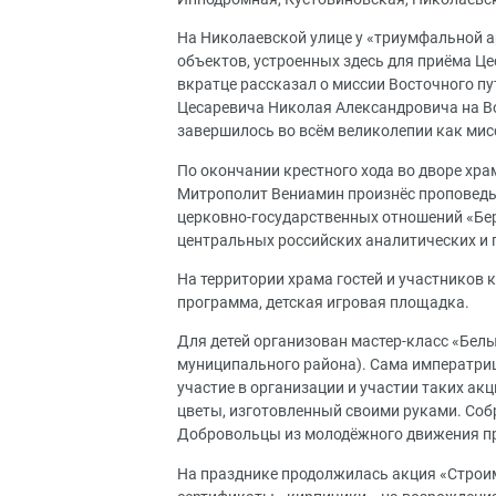
На Николаевской улице у «триумфальной а
объектов, устроенных здесь для приёма Ц
вкратце рассказал о миссии Восточного пу
Цесаревича Николая Александровича на Во
завершилось во всём великолепии как мис
По окончании крестного хода во дворе хр
Митрополит Вениамин произнёс проповедь.
церковно-государственных отношений «Бере
центральных российских аналитических и 
На территории храма гостей и участников 
программа, детская игровая площадка.
Для детей организован мастер-класс «Бел
муниципального района). Сама императри
участие в организации и участии таких а
цветы, изготовленный своими руками. Соб
Добровольцы из молодёжного движения при
На празднике продолжилась акция «Строи