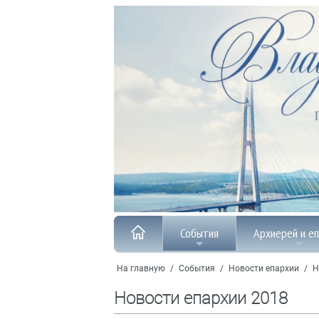
События
Архиерей и е
На главную
/
События
/
Новости епархии
/
Н
Новости епархии 2018