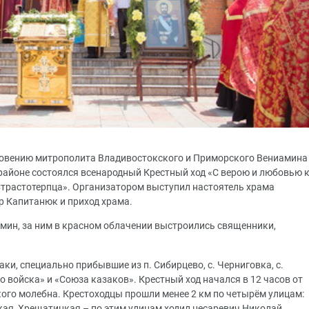
словению митрополита Владивостокского и Приморского Вениамина
 районе состоялся всенародный Крестный ход «С верою и любовью 
Страстотерпца». Организатором выступил настоятель храма
р Капитанюк и приход храма.
мин, за ним в красном облачении выстроились священники,
ки, специально прибывшие из п. Сибирцево, с. Черниговка, с.
о войска» и «Союза казаков». Крестный ход начался в 12 часов от
ого молебна. Крестоходцы прошли менее 2 км по четырём улицам:
ая, Хрещатицкая – по этим улицам ходил цесаревич Николай.