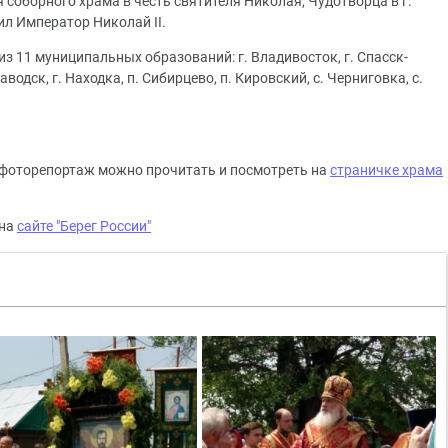
соборного храма в честь святителя Николая, Чудотворца в г.
ил Император Николай II.
из 11 муниципальных образований: г. Владивосток, г. Спасск-
аводск, г. Находка, п. Сибирцево, п. Кировский, с. Черниговка, с.
 фоторепортаж можно прочитать и посмотреть на
страничке храма
 на
сайте "Берег России"