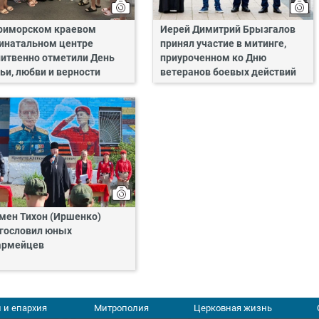
риморском краевом
Иерей Димитрий Брызгалов
инатальном центре
принял участие в митинге,
итвенно отметили День
приуроченном ко Дню
ьи, любви и верности
ветеранов боевых действий
мен Тихон (Иршенко)
гословил юных
армейцев
 и епархия
Митрополия
Церковная жизнь