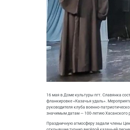
16 мая в Доме культуры пгт. Славянка сос
фланкировке «Казачья удаль». Мероприяти
руководителя клуба военно-патриотическо
значимым датам — 100-летию Хасанского р
Праздничную атмосферу задали члены Цент
открывшие турнир весёлой казачьей песне