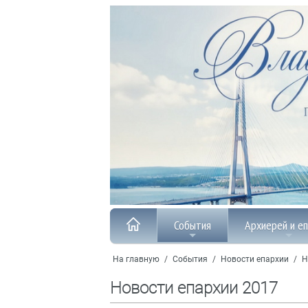
События
Архиерей и е
На главную
/
События
/
Новости епархии
/
Н
Новости епархии 2017