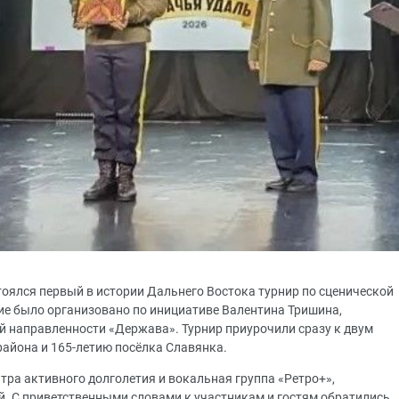
тоялся первый в истории Дальнего Востока турнир по сценической
е было организовано по инициативе Валентина Тришина,
й направленности «Держава». Турнир приурочили сразу к двум
айона и 165-летию посёлка Славянка.
ра активного долголетия и вокальная группа «Ретро+»,
й. С приветственными словами к участникам и гостям обратились