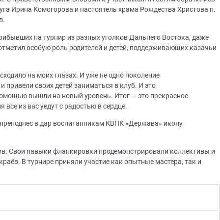
уга Ирина Комогорова и настоятель храма Рождества Христова п.
в.
прибывших на турнир из разных уголков Дальнего Востока, даже
 отметил особую роль родителей и детей, поддерживающих казачьи
ходило на моих глазах. И уже не одно поколение
 привели своих детей заниматься в клуб. И это
помощью вышли на новый уровень. Итог — это прекрасное
я все из вас уедут с радостью в сердце.
 преподнес в дар воспитанникам КВПК «Держава» икону
ов. Свои навыки фланкировки продемонстрировали коллективы и
раёв. В турнире приняли участие как опытные мастера, так и