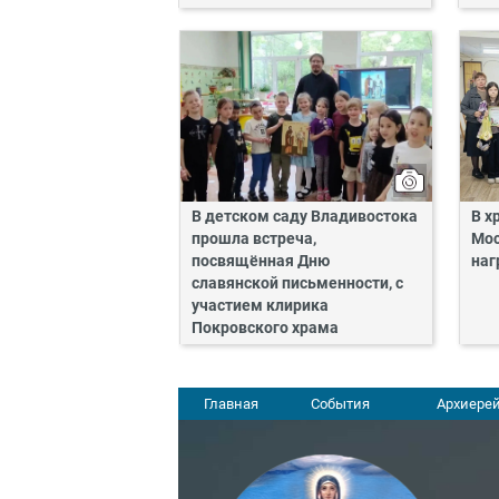
В детском саду Владивостока
В х
прошла встреча,
Мос
посвящённая Дню
наг
славянской письменности, с
участием клирика
Покровского храма
Главная
События
Архиерей