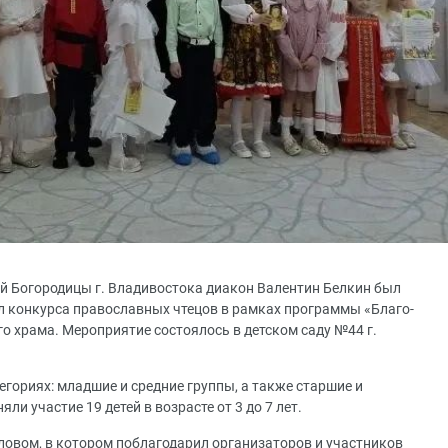
й Богородицы г. Владивостока диакон Валентин Белкин был
л конкурса православных чтецов в рамках программы «Благо-
о храма. Мероприятие состоялось в детском саду №44 г.
егориях: младшие и средние группы, а также старшие и
ли участие 19 детей в возрасте от 3 до 7 лет.
ловом, в котором поблагодарил организаторов и участников