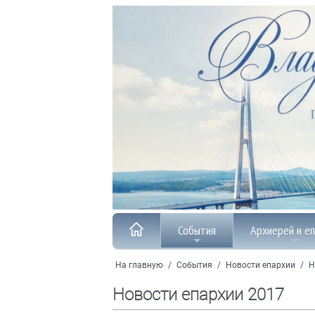
События
Архиерей и е
На главную
/
События
/
Новости епархии
/
Н
Новости епархии 2017