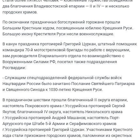
стали более пятисот человек — юбилейные торжества объединили
два благочиния Владивостокской епархии — II и IV — и несколько
городских храмов.
По окончании праздничных богослужений горожане прошли
Большим Крестным ходом, посвященным юбилею Крещения Руси.
Большую икону Крестителя Руси несли военнослужащие.
В канун праздника протоиерей Григорий Цуркан, штатный помощник
командира 70-й мотострелковой бригады по работе с верующими,
зам.руководителя Епархиального отдела по взаимодействию с
Вооруженными Силами РФ, посетил также подразделения
Росгвардии:
- Служащим спецподразделений федеральной службы войск
Нацгвардии России было зачитано Послание Святейшего Патриарха
и Священного Синода к 1030-летию Крещения Руси.
В праздничном шествии прошли благочинный II округа епархии,
настоятель Покровского храма г.Уссурийска протоиерей Сергий
Якутов; благочинный IV округа, настоятель Никольского храма
г.Уссурийска протоиерей Андрей Машанов; настоятель Порт-
Артурского при Штабе 5-й Армии и Серафимовского храмов
г.Уссурийска протоиерей Григорий Цуркан. Участниками Крестного
хода стали прихожане городских храмов, паломники из окрестных