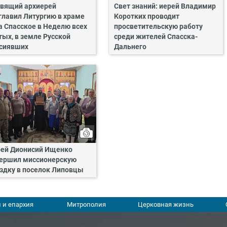
вящий архиерей
Свет знаний: иерей Владимир
главил Литургию в храме
Коротких проводит
а Спасское в Неделю всех
просветительскую работу
тых, в земле Русской
среди жителей Спасска-
сиявших
Дальнего
ей Дионисий Ищенко
ершил миссионерскую
здку в поселок Липовцы
 и епархия
Митрополия
Церковная жизнь