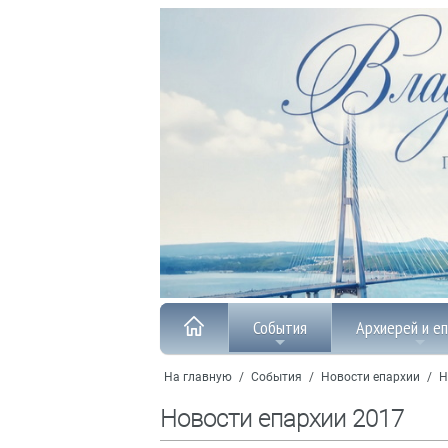
События
Архиерей и е
На главную
/
События
/
Новости епархии
/
Н
Новости епархии 2017