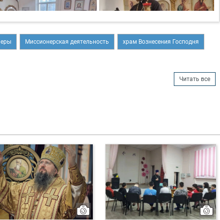
неры
Миссионерская деятельность
храм Вознесения Господня
Читать все