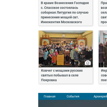
В храме Вознесения Господня
Пра
с. Спасское состоялась
воз
соборная Литургия по случаю
сел
принесения мощей свт.
свя
Иннокентия Московского
про
Ковчег с мощами русских
Иер
святых побывал в селе
сов
Покровка
пое
Главная
События
Архиерей