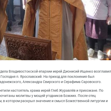
тдела Владивостокской епархии иерей Дионисий Ищенко возглавил
Господня п. Ярославский. На приход для поклонения был
Радонежского, Александра Свирского и Серафима Саровского.
етили настоятель храма иерей Глеб Журавлёв и прихожане. По
рочитаны молитвы у мощей угодников Божиих. После отец
, в котором раскрыл значение и смысл Божественной литургии и