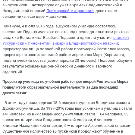
выпускников — четверо уже служат в храмах Владивостокской и
Находкинской епархий
Приморской митрополии
, двое в сане
священника, еще двое — диаконы.
Накануне, 4 июля 2016 года, в Духовном училище состоялось
заседание Педагогического совета под председательством ректора —
владыки Вениамина. В работе Педсовета приняли участие:
епископ
Уссурийский Иннокентий, викарий Владивостокской епархии
;
проректор училища по учебной работе протоиерей Ростислав Мороз,
проректор по воспитательной работе иеромонах Марк (Корнилов),
педагогический состав (всего порядка 20 человек). Педсовет обсудил
результаты экзаменационной сессии дневного и заочного
отделений.
Проректор училища по учебной работе протоиерей Ростислав Мороз
подвел итоги образовательной деятельности за два последних
десятилетия
:
- В этом году производится 18-й выпуск студентов Владивостокского
Духовного училища. За 1997-2016 годы выпускниками училища стали
141 человек; из них священнослужителями стали — 64 человека, 53 —
являются клириками Владивостокской епархии, 6 человек —
клирики Находкинской епархии, 5 — клирики Арсеньевской епархии.
Существенное количество выпускников продолжают обучение в