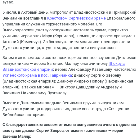
вузах.
5 июля, в Актовый день, митрополит Владивостокский и Приморский
Вениамин возглавил в
Крестовом Сергиевском храме
Епархиального
управления служение торжественного молебна. Его
Высокопреосвященству сослужили: настоятель храма, проректор
училища иеромонах Марк (Корнилов); помощник проректора игумен
Антоний (Каменчук). За богослужением молились: преподаватели
Духовного училища, студенты, родственники выпускников.
Затем в актовом зале состоялось торжественное вручение Дипломов
выпускникам — иерею Евгению Маляру, благочинному
III округа
Владивостокской епархии
; иерею Александру Казанцеву, настоятелю
Успенского храма в пос. Тавричанка
; диакону Сергию Звереву
(Владивостокская епархия); диакону Андрею Попову (Находкинская
епархия); а также мирянам — Виктору Давыдовичу Андрееву и
Василию Николаевичу Лузганову.
Вместе с Дипломами владыка Вениамин вручил выпускникам
Духовного училища подарочное издание своего труда «Священная
Библейская история».
С благодарственным словом от имени выпускников очного отделения
выступил диакон Сергий Зверев, от имени «заочников» — иерей
Евгений Маляр: