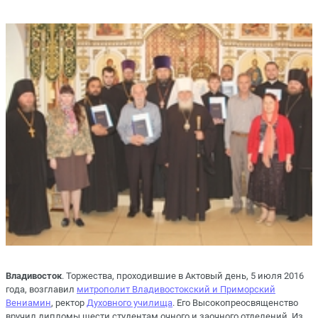
Владивосток
. Торжества, проходившие в Актовый день, 5 июля 2016
года, возглавил
митрополит Владивостокский и Приморский
Вениамин
, ректор
Духовного училища
. Его Высокопреосвященство
вручил дипломы шести студентам очного и заочного отделений. Из