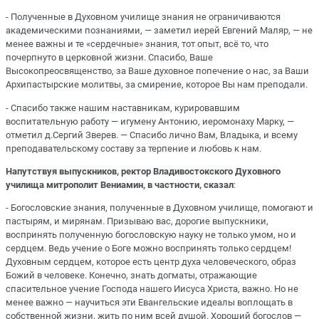
- Полученные в Духовном училище знания не ограничиваются
академическими познаниями, — заметил иерей Евгений Маляр, — не
менее важны и те «сердечные» знания, тот опыт, всё то, что
почерпнуто в церковной жизни. Спасибо, Ваше
Высокопреосвященство, за Ваше духовное попечение о нас, за Ваши
Архипастырские молитвы, за смирение, которое Вы нам преподали.
- Спасибо также нашим наставникам, курировавшим
воспитательную работу — игумену Антонию, иеромонаху Марку, —
отметил д.Сергий Зверев. — Спасибо лично Вам, Владыка, и всему
преподавательскому составу за терпение и любовь к нам.
Напутствуя выпускников, ректор Владивостокского Духовного
училища митрополит Вениамин, в частности, сказал
:
- Богословские знания, полученные в Духовном училище, помогают и
пастырям, и мирянам. Призываю вас, дорогие выпускники,
воспринять полученную богословскую науку не только умом, но и
сердцем. Ведь учение о Боге можно воспринять только сердцем!
Духовным сердцем, которое есть центр духа человеческого, образ
Божий в человеке. Конечно, знать догматы, отражающие
спасительное учение Господа нашего Иисуса Христа, важно. Но не
менее важно — научиться эти Евангельские идеалы воплощать в
собственной жизни, жить по ним всей душой. Хороший богослов —