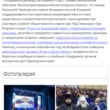
- Поздравляя руководство краевого УВД с профессиональным
юбилеем, Высокопреосвященнейший владыка отметил, что между
Полицией Приморского края и Владивостокской Епархией
поддерживается конструктивное взаимодействие в плане
нравственно-патриотического воспитания. Наше духовенство
участвует в работе Общественного совета при УВД Приморья. При
Епархии создан
Отдел по взаимодействию с правоохранительными
органами
, регулярно проводятся совместные мероприятия. Архиереи
и священники епархии совершают
памятные богослужения по
сотрудникам полиции, погибшим при исполнении служебного долга
.
Наконец, в нынешнем юбилейном году во Владивостоке освящена
мемориальная часовня «В честь Всех Святых
», воздвигнутая на
Морском кладбище в память о погибших сотрудниках органов
внутренних дел Приморского края.
Фотогалерея