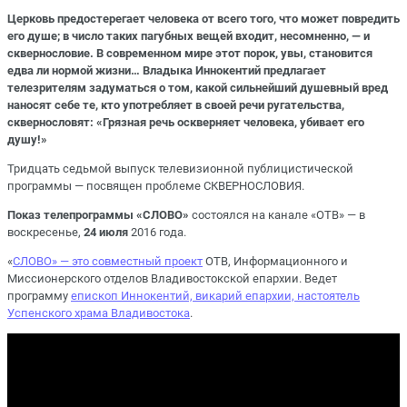
Церковь предостерегает человека от всего того, что может повредить
его душе; в число таких пагубных вещей входит, несомненно, — и
сквернословие. В современном мире этот порок, увы, становится
едва ли нормой жизни… Владыка Иннокентий предлагает
телезрителям задуматься о том, какой сильнейший душевный вред
наносят себе те, кто употребляет в своей речи ругательства,
сквернословят: «Грязная речь оскверняет человека, убивает его
душу!»
Тридцать седьмой выпуск телевизионной публицистической
программы — посвящен проблеме СКВЕРНОСЛОВИЯ.
Показ телепрограммы «СЛОВО»
состоялся на канале «ОТВ» — в
воскресенье,
24
июля
2016 года.
«
СЛОВО» — это совместный проект
ОТВ, Информационного и
Миссионерского отделов Владивостокской епархии. Ведет
программу
епископ Иннокентий, викарий епархии, настоятель
Успенского храма Владивостока
.