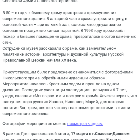
Советской Армии Спасского гарнизона.
В 50 – е годы к бывшему храму пристроили прямоугольник
современного здания. В алтарной части храма устроили сцену, в
основной части – зрительный зал, колокольное двухэтажное
основание послужило киноаппаратной. В 1993 году произошёл
пожар, и бывшее помещение храма, превратилось в остов каменных
стен.
Сотрудники музея рассказали о храме, как замечательном
памятнике истории, архитектуры и духовной культуры Русской
Православной Церкви начала XX века.
Присутствующим было предложено ознакомиться с фотографиями
Никольского храма, обретёнными чудесным образом.
Мероприятие началось Крестным ходом и прошло на одном
дыхании. Последние участницы экспедиции - девчушки 6-7 лет,
уходя, сказали: «Мы вырастим и построим храм!». Хочется верить, что
наступает пора русских Иванов, Николаев, Марий, для которых
понятия Бог, храм, святость станут важными ценностями в жизни
современного человека.
Фотографии мероприятия можно
посмотреть здесь.
В рамках Дня православной книги,
17 марта в г.Спасске-Дальнем
состоялось открытие выставки живописи художника Вадима