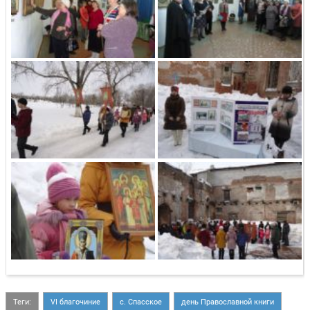
Теги:
VI благочиние
с. Спасское
день Православной книги