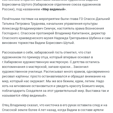
Борисовича Шутого (Хабаровское отделение союза художников
России), под названием
«Мир видимый»
.
Почётными гостями на мероприятии были глава ГО Спасск-Дальний
Татьяна Петровна Труднева, начальник управления культуры
Александр Владимирович Симчук, настоятель храма Вознесения
Господня с. Спасское протоиерей Владимир Капитанюк, директор
Спасского краеведческого музея Надежда Григорьевна Шубина и сам
виновник торжества Вадим Борисович Шутый.
Рассказывая о себе, хабаровский гость отметил, что стал
художником по примеру отца, который впервые основал в
г.Хабаровске художественную мастерскую. С детства остались
воспоминания о мастерской, запахе краски... Закончил
художественное училище. Расписывал много храмов, одновременно
рисовал картины: просто останавливался и обращал внимание на
мир, который нас окружает. Мы же все бежим, едем, летим. Надо
хоть на мгновение остановиться и увидеть красоту Божьего мира,
поблагодарить Создателя за этот удивительный мир. Выставка так и
называется «Мир видимый».
Отец Владимир сказал, что кисточка в его руках оставила след и на
Спасской земле более 4 лет назад, когда Вадим в составе артели