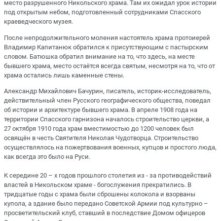
место разрушенного Никольского храма. Там их ожидал урок истории
под открытым небом, подготовленный сотрудниками Спасского
краеведческого музея.
После непродолжительного моления настоятель храма протоиерей
Владимир Капитанюк обратился к присутствующим с пастырским
словом. Батюшка обратил внимание на то, что здесь, на месте
бывшего храма, место остаётся всегда святым, несмотря на то, что от
храма остались лишь каменные стены.
Александр Михайлович Бачурин, писатель, историк-исследователь,
действительный член Русского географического общества, поведал
об истории и архитектуре бывшего храма. В апреле 1908 года на
территории Спасского гарнизона началось строительство церкви, а
27 октября 1910 года храм вместимостью до 1200 человек был
освящён в честь Святителя Николая Чудотворца. Строительство
осуществлялось на пожертвования военных, купцов и простого люда,
как всегда это было на Руси.
К середине 20 – х годов прошлого столетия из - за противодействий
властей в Никольском храме - богослужения прекратились. В
тридцатые годы с храма были сброшены колокола и взорваны
купола, а здание было передано Советской Армии под культурно –
просветительский клуб, ставший в последствие Домом офицеров